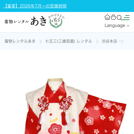
【重要】2026年7月～の営業時間
Language
着物レンタルあき
七五三(三歳祝着) レンタル
渋谷本店
三歳