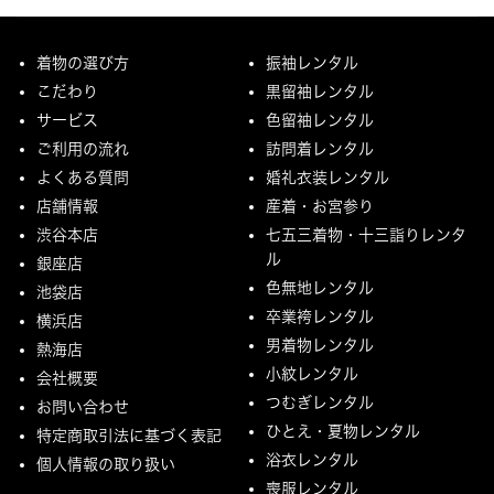
着物の選び方
振袖レンタル
こだわり
黒留袖レンタル
サービス
色留袖レンタル
ご利用の流れ
訪問着レンタル
よくある質問
婚礼衣装レンタル
店舗情報
産着・お宮参り
渋谷本店
七五三着物・十三詣りレンタ
ル
銀座店
色無地レンタル
池袋店
卒業袴レンタル
横浜店
男着物レンタル
熱海店
小紋レンタル
会社概要
つむぎレンタル
お問い合わせ
ひとえ・夏物レンタル
特定商取引法に基づく表記
浴衣レンタル
個人情報の取り扱い
喪服レンタル