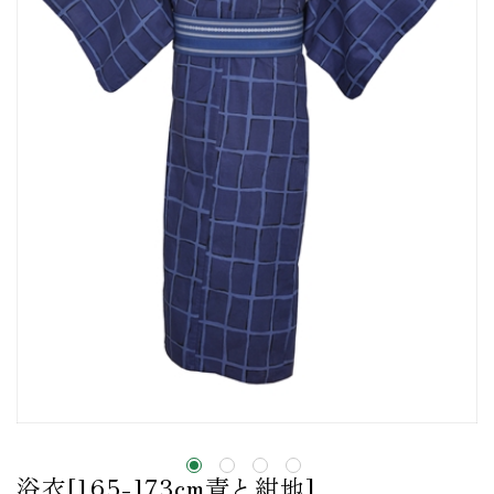
浴衣[165-173cm青と紺地]