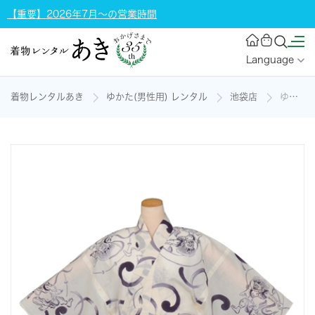
【重要】2026年7月～の営業時間
Language
着物レンタルあき
ゆかた(男性用) レンタル
池袋店
ゆかた[168-178cm](生成り地・風神、雷神)の着物レンタル