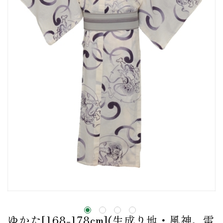
ゆかた[168-178cm](生成り地・風神、雷