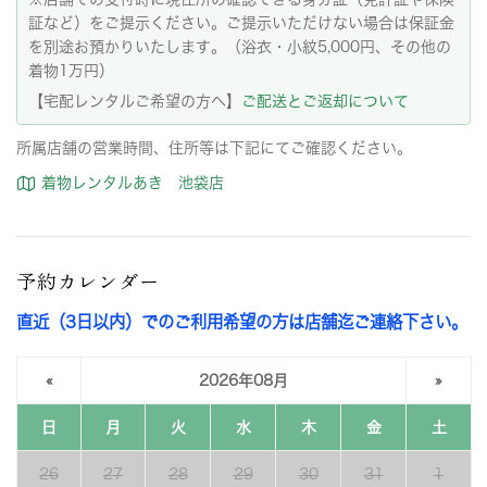
証など）をご提示ください。ご提示いただけない場合は保証金
を別途お預かりいたします。（浴衣・小紋5,000円、その他の
着物1万円）
【宅配レンタルご希望の方へ】
ご配送とご返却について
所属店舗の営業時間、住所等は下記にてご確認ください。
着物レンタルあき 池袋店
予約カレンダー
直近（3日以内）でのご利用希望の方は店舗迄ご連絡下さい。
«
2026年08月
»
日
月
火
水
木
金
土
26
27
28
29
30
31
1