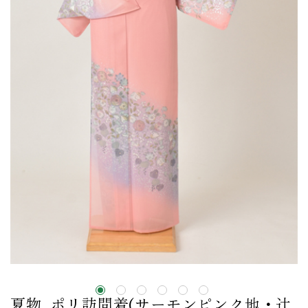
夏物_ポリ訪問着(サーモンピンク地・辻