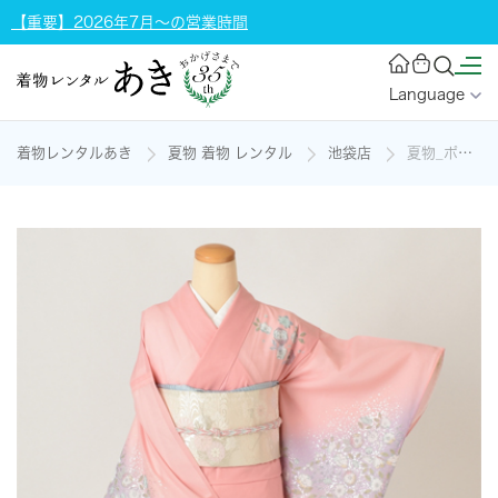
【重要】2026年7月～の営業時間
Language
着物レンタルあき
夏物 着物 レンタル
池袋店
夏物_ポリ訪問着(サーモンピンク地・辻が花風)の着物レンタル