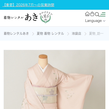
【重要】2026年7月～の営業時間
Language
着物レンタルあき
夏物 着物 レンタル
池袋店
夏物_訪問着(うすい桜色地・笹の葉、松、小花)の着物レンタル