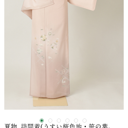
夏物_訪問着(うすい桜色地・笹の葉、