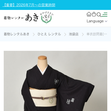
【重要】2026年7月～の営業時間
Language
着物レンタルあき
ひとえ レンタル
池袋店
単衣訪問着[なす紺地・小花]の着物レンタル