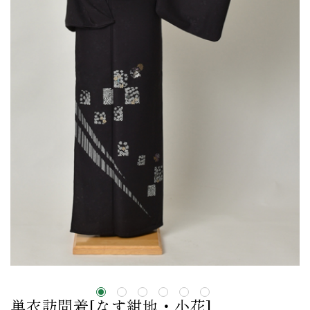
単衣訪問着[なす紺地・小花]