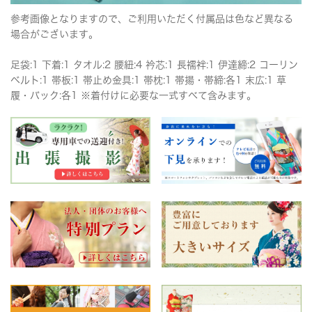
参考画像となりますので、ご利用いただく付属品は色など異なる
場合がございます。
足袋:1 下着:1 タオル:2 腰紐:4 衿芯:1 長襦袢:1 伊達締:2 コーリン
ベルト:1 帯板:1 帯止め金具:1 帯枕:1 帯揚・帯締:各1 末広:1 草
履・バック:各1 ※着付けに必要な一式すべて含みます。