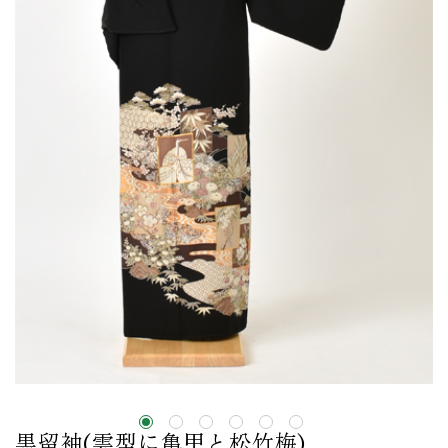
黒留袖(雲型に亀甲と松竹梅)