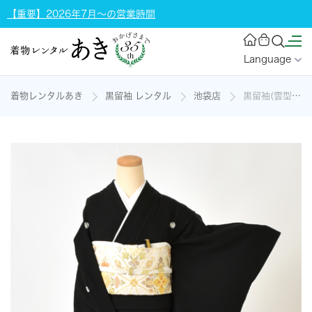
【重要】2026年7月～の営業時間
Language
着物レンタルあき
黒留袖 レンタル
池袋店
黒留袖(雲型に亀甲と松竹梅)の着物レンタル