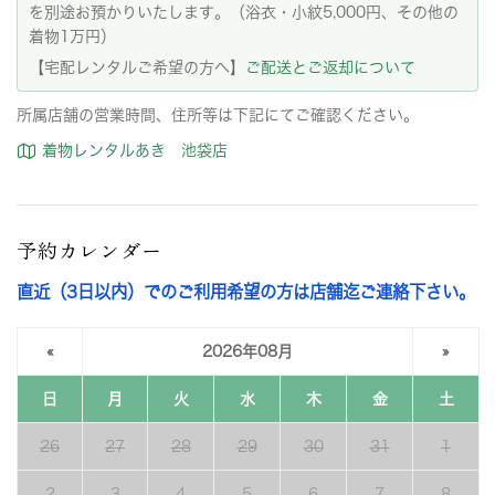
を別途お預かりいたします。（浴衣・小紋5,000円、その他の
着物1万円）
【宅配レンタルご希望の方へ】
ご配送とご返却について
所属店舗の営業時間、住所等は下記にてご確認ください。
着物レンタルあき 池袋店
予約カレンダー
直近（3日以内）でのご利用希望の方は店舗迄ご連絡下さい。
«
2026年08月
»
日
月
火
水
木
金
土
26
27
28
29
30
31
1
2
3
4
5
6
7
8