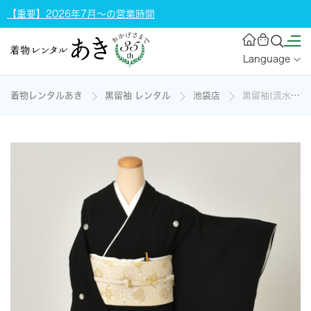
【重要】2026年7月～の営業時間
Language
着物レンタルあき
黒留袖 レンタル
池袋店
黒留袖(流水の松)の着物レンタル