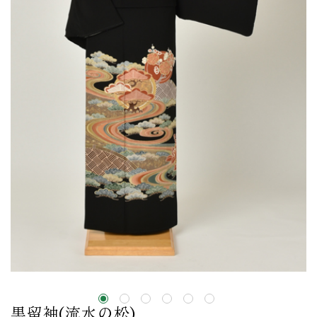
黒留袖(流水の松)