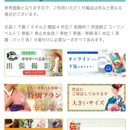
参考画像となりますので、ご利用いただく付属品は色など異なる
場合がございます。
足袋:1 下着:1 タオル:2 腰紐:4 衿芯:1 長襦袢:1 伊達締:2 コーリン
ベルト:1 帯板:1 帯止め金具:1 帯枕:1 帯揚・帯締:各1 末広:1 草
履・バック:各1 ※着付けに必要な一式すべて含みます。