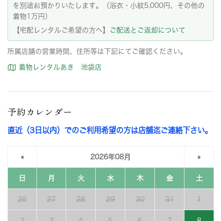
を別途お預かりいたします。（浴衣・小紋5,000円、その他の
着物1万円）
【宅配レンタルご希望の方へ】
ご配送とご返却について
所属店舗の営業時間、住所等は下記にてご確認ください。
着物レンタルあき 池袋店
予約カレンダー
直近（3日以内）でのご利用希望の方は店舗迄ご連絡下さい。
«
2026年08月
»
日
月
火
水
木
金
土
26
27
28
29
30
31
1
2
3
4
5
6
7
8