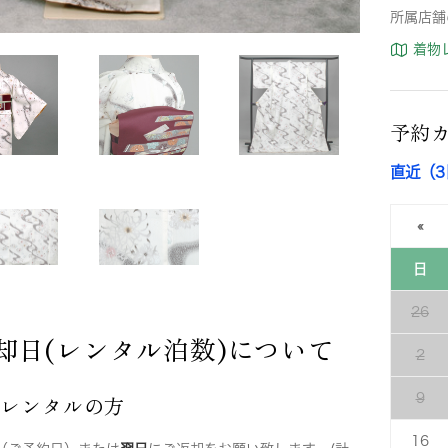
所属店舗
着物
予約
直近（
«
日
26
却日(レンタル泊数)について
2
店レンタルの方
9
16