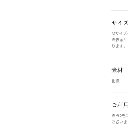
サイ
Mサイズ(
※表示サ
ります。
素材
化繊
ご利
※PCモ
ございま