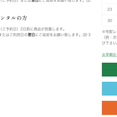
（ご予約日）または
翌日
にご返却をお願い致します。(計
23
レンタルの方
30
（ご予約日）2日前に商品が到着します。
※宅配レ
またはご利用日の
翌日
にご返却をお願い致します。(計３
（例：渋
び下さい
※早朝か