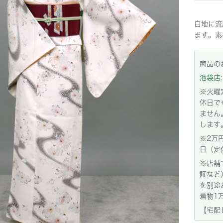
白地に流
ます。素
商品の
池袋店: 
※火曜
休日で
ません
します
※2万
日（定
※店舗
証など
を別途
着物1
【宅配