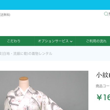
配送無料)
こだわり
オプションサービス
ご利用の流れ
紋(白地・流線に菊)の着物レンタル
小紋
商品コ
￥16