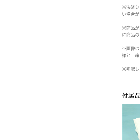
※決済シ
い場合が
※商品が
に商品の
※画像は
様と一緒
※宅配レ
付属