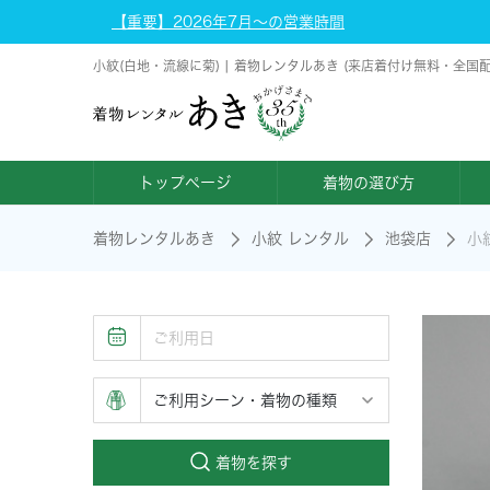
【重要】2026年7月～の営業時間
小紋(白地・流線に菊) | 着物レンタルあき (来店着付け無料・全国
トップページ
着物の選び方
着物レンタルあき
小紋 レンタル
池袋店
小
着物を探す