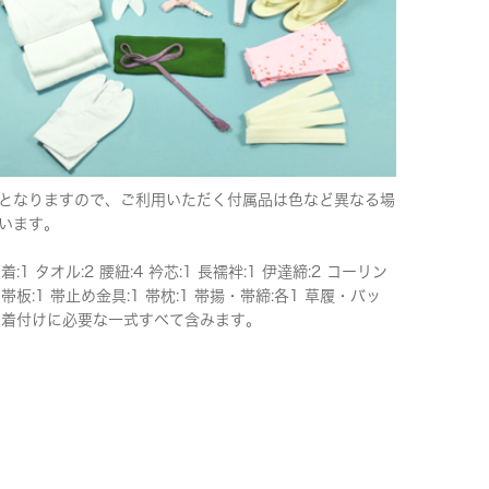
となりますので、ご利用いただく付属品は色など異なる場
います。
下着:1 タオル:2 腰紐:4 衿芯:1 長襦袢:1 伊達締:2 コーリン
 帯板:1 帯止め金具:1 帯枕:1 帯揚・帯締:各1 草履・バッ
 ※着付けに必要な一式すべて含みます。