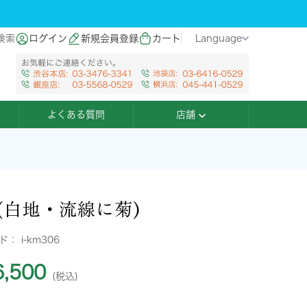
検索
ログイン
新規会員登録
カート
Language
よくある質問
店舗
(白地・流線に菊)
ード：
i-km306
,500
(税込)