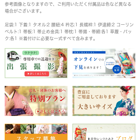
参考画像となりますので、ご利用いただく付属品は色など異なる
場合がございます。
足袋:1 下着:1 タオル:2 腰紐:4 衿芯:1 長襦袢:1 伊達締:2 コーリン
ベルト:1 帯板:1 帯止め金具:1 帯枕:1 帯揚・帯締:各1 草履・バッ
ク:各1 ※着付けに必要な一式すべて含みます。