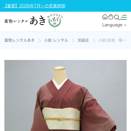
【重要】2026年7月～の営業時間
Language
着物レンタルあき
小紋 レンタル
池袋店
小紋(赤地・格子柄)の着物レンタル