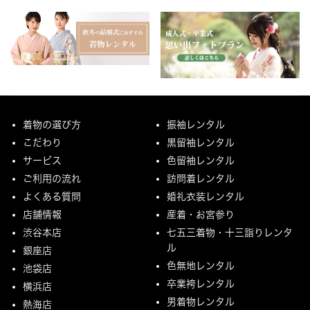
着物の選び方
振袖レンタル
こだわり
黒留袖レンタル
サービス
色留袖レンタル
ご利用の流れ
訪問着レンタル
よくある質問
婚礼衣装レンタル
店舗情報
産着・お宮参り
渋谷本店
七五三着物・十三詣りレンタ
ル
銀座店
色無地レンタル
池袋店
卒業袴レンタル
横浜店
男着物レンタル
熱海店