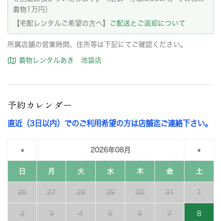
着物1万円）
【宅配レンタルご希望の方へ】
ご配送とご返却について
所属店舗の営業時間、住所等は下記にてご確認ください。
着物レンタルあき 池袋店
予約カレンダー
直近（3日以内）でのご利用希望の方は店舗迄ご連絡下さい。
«
2026年08月
»
日
月
火
水
木
金
土
26
27
28
29
30
31
1
2
3
4
5
6
7
8