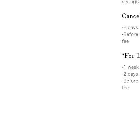
styling(
Cance
-2 days 
-Before 
fee
*For 
-1 week 
-2 days 
-Before 
fee