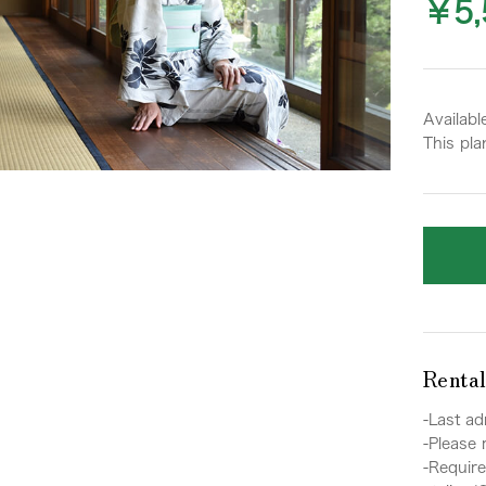
￥5,
Availabl
This pla
Renta
-Last ad
-Please
-Require