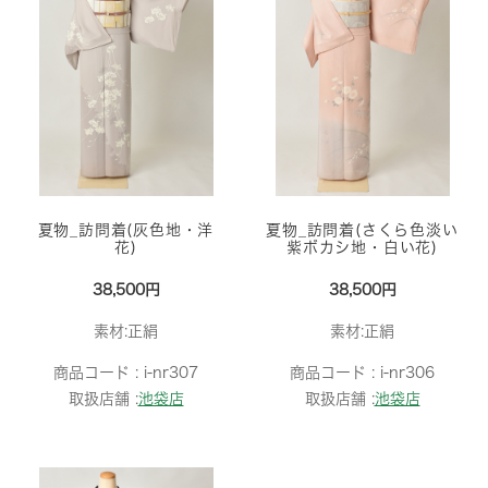
夏物_訪問着(灰色地・洋
夏物_訪問着(さくら色淡い
花)
紫ボカシ地・白い花)
38,500円
38,500円
素材:正絹
素材:正絹
商品コード :
i-nr307
商品コード :
i-nr306
取扱店舗 :
池袋店
取扱店舗 :
池袋店