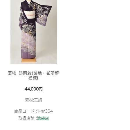
夏物_訪問着(紫地・御所解
模様)
44,000円
素材:正絹
商品コード :
i-nr304
取扱店舗 :
池袋店