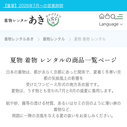
【重要】2026年7月～の営業時間
Language
着物レンタルあき
着物レンタル
夏物 着物 レンタル
夏物 着物 レンタルの商品一覧ページ
日本の着物は、都が永らく京都にあった関係で、夏暑く冬寒い京
都の気候風土の影響を
受けたワンピース形式の南方系衣服です。
夏物は、うす物とも言われ7月と8月の盛夏に着用します。
絽や紗、羅等の透ける材質、あるいはセミの羽のように薄い麻の
着物など、
周囲に一陣の涼風を与える夏の装いをお楽しみください。