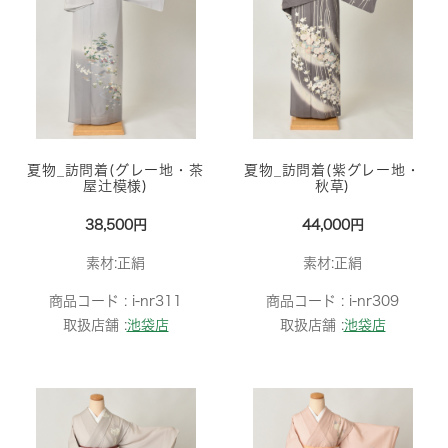
夏物_訪問着(グレー地・茶
夏物_訪問着(紫グレー地・
屋辻模様)
秋草)
38,500円
44,000円
素材:正絹
素材:正絹
商品コード :
i-nr311
商品コード :
i-nr309
取扱店舗 :
池袋店
取扱店舗 :
池袋店