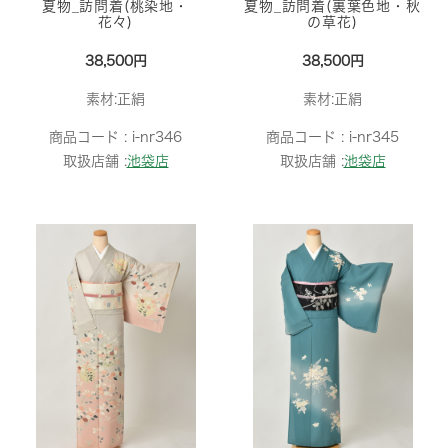
夏物_訪問着(桃染地・
夏物_訪問着(裏葉色地・秋
花々)
の草花)
38,500円
38,500円
素材:正絹
素材:正絹
商品コード :
i-nr346
商品コード :
i-nr345
取扱店舗 :
池袋店
取扱店舗 :
池袋店