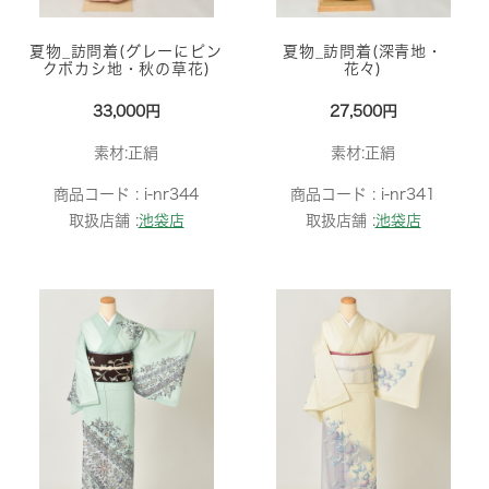
夏物_訪問着(グレーにピン
夏物_訪問着(深青地・
クボカシ地・秋の草花)
花々)
33,000円
27,500円
素材:正絹
素材:正絹
商品コード :
i-nr344
商品コード :
i-nr341
取扱店舗 :
池袋店
取扱店舗 :
池袋店