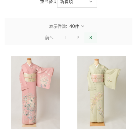
並べ替え
表示件数:
前へ
1
2
3