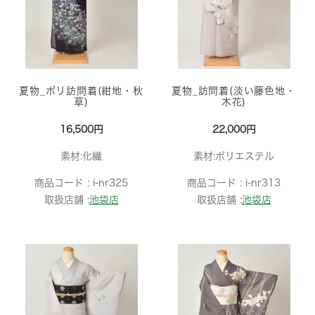
夏物_ポリ訪問着(紺地・秋
夏物_訪問着(淡い藤色地・
草)
木花)
16,500円
22,000円
素材:化繊
素材:ポリエステル
商品コード :
i-nr325
商品コード :
i-nr313
取扱店舗 :
池袋店
取扱店舗 :
池袋店