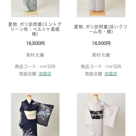
夏物_ポリ訪問着(ミントグ
夏物_ポリ訪問着(淡いクリ
リーン地・ペルシャ風模
ーム色・蝶)
様)
16,500円
16,500円
素材:化繊
素材:化繊
商品コード :
i-nr328
商品コード :
i-nr326
取扱店舗 :
池袋店
取扱店舗 :
池袋店