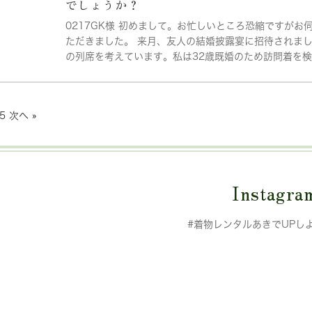
でしょうか？
0217GK様 初めまして。お忙しいところ恐縮ですが
ただきました。 来月、友人の結婚披露宴に招待されま
の列席を考えています。私は32歳既婚のため訪問着を検.
5
次へ »
Instagra
#着物レンタルあきでUPし