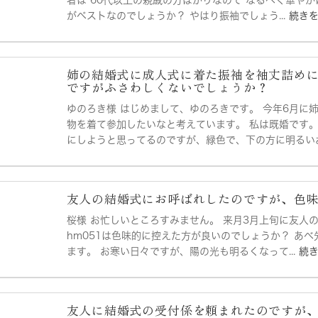
者は 60代以上の親戚の方ばかりなので なるべく華や
がベストなのでしょうか？ やはり振袖でしょう...
続き
姉の結婚式に成人式に着た振袖を袖丈詰め
ですがふさわしくないでしょうか？
ゆのろき様 はじめまして、ゆのろきです。 今年6月に
物を着て参加したいなと考えています。 私は既婚です
にしようと思ってるのですが、緑色で、下の方に明るいお花
友人の結婚式にお呼ばれしたのですが、色
桜様 お忙しいところすみません。 来月3月上旬に友人の
hm051は色味的に控えた方が良いのでしょうか？ あべ
ます。 お寒い日々ですが、陽の光も明るくなって...
続
友人に結婚式の受付係を頼まれたのですが、