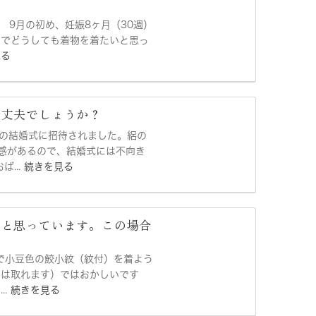
て。 9月の初め、妊娠8ヶ月（30週）
のでどうしても着物を着たいと思っ
見る
大丈夫でしょうか？
甥の結婚式に招待されました。絽の
感があるので、結婚式には不向き
...
続きを見る
うと思っています。この場合
？
式で小豆色の鮫小紋（紋付）を着よう
もは取れます）ではおかしいです
..
続きを見る