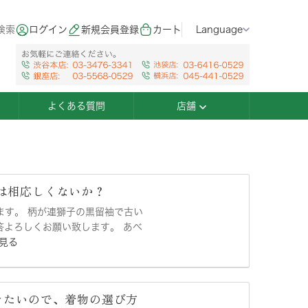
検索
ログイン
新規会員登録
カート
Language
よくある質問
店舗
は相応しくないか？
ります。 柄が連獅子の黒留袖で古い
答よろしくお願い致します。 あべ
見る
きたいので、着物の選び方