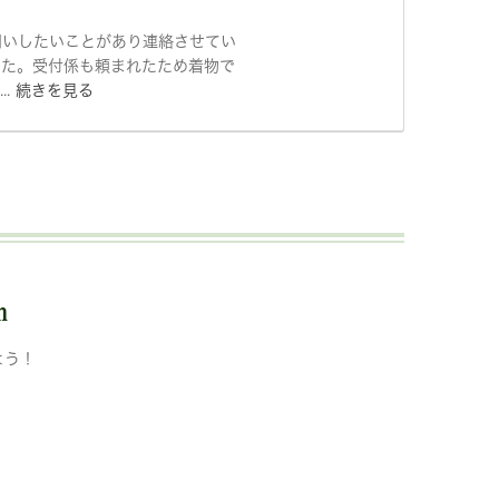
お伺いしたいことがあり連絡させてい
した。受付係も頼まれたため着物で
..
続きを見る
m
よう！