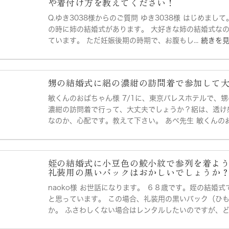
や着付け方を教えてください！
Q.ゆき3038様からのご質問 ゆき3038様 はじめまし
の時に姉の結婚式があります。 大好きな姉の結婚式な
ています。 ただ妊娠後期の時期で、お腹もし...
続きを
甥の結婚式に絽の濃紺の訪問着で参加して
敏くんのおばちゃん様 7/1に、東京パレスホテルで、
濃紺の訪問着で行って、大丈夫でしょうか？絽は、透け
なのか、心配です。教えて下さい。 あべ先生 敏くんのおば
姪の結婚式に小豆色の鮫小紋で参列を着よ
礼装用の黒いバックはおかしいでしょうか
naoko様 お世話になります。 ６８歳です。姪の結婚
と思っています。 この場合、礼装用の黒いバック（ひ
か。 ふさわしくない場合はレンタルしたいのですが、ど.