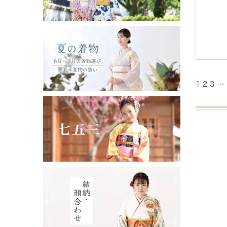
1
2
3
…