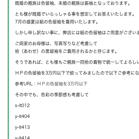
既婚の親族は色留袖、未婚の親族は振袖となっております。
とも様が既婚でいらっしゃる事を想定してお答えいたします。
7月の盛夏は絽の色留袖を着用いたします。
しかし申し訳ない事に、弊店には絽の色留袖はご用意がござい
ご両家のお母様は、写真写りなど考慮して
袷（あわせ）の黒留袖をご着用されるかと存じます。
そうであれば、とも様もご親族一同袷の着物で統一してよろし
ＨＰの色留袖を3万円以下で絞ってみましたので以下ご参考に
参考URL：
ＨＰの色留袖を3万円以下
その中でも、色彩の季節感も考慮して
s-it012
y-it404
y-it413
y-it414