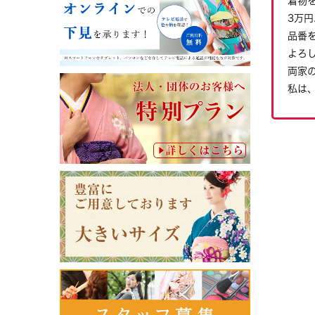
着物
3万
品番
よろ
両家
私は