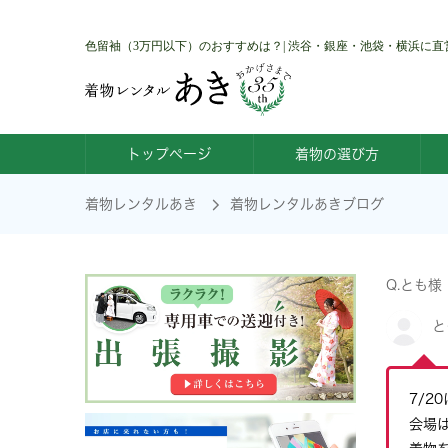
色留袖（3万円以下）のおすすめは？| 渋谷・銀座・池袋・横浜に
トップページ
着物の選び方
着物レンタルあき
着物レンタルあきブログ
Q.とも様
と
7/2
会場