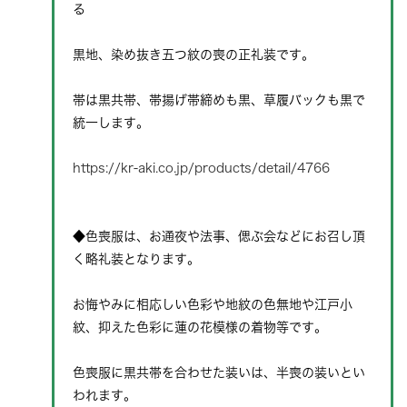
る
黒地、染め抜き五つ紋の喪の正礼装です。
帯は黒共帯、帯揚げ帯締めも黒、草履バックも黒で
統一します。
https://kr-aki.co.jp/products/detail/4766
◆色喪服は、お通夜や法事、偲ぶ会などにお召し頂
く略礼装となります。
お悔やみに相応しい色彩や地紋の色無地や江戸小
紋、抑えた色彩に蓮の花模様の着物等です。
色喪服に黒共帯を合わせた装いは、半喪の装いとい
われます。