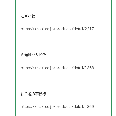
江戸小紋
https://kr-aki.co.jp/products/detail/2217
色無地ワサビ色
https://kr-aki.co.jp/products/detail/1368
紺色蓮の花模様
https://kr-aki.co.jp/products/detail/1369