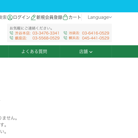
検索
ログイン
新規会員登録
カート
Language
よくある質問
店舗
た
りません。
す。
い。