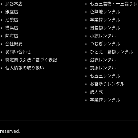
渋谷本店
七五三着物・十三詣りレ
銀座店
色無地レンタル
池袋店
卒業袴レンタル
横浜店
男着物レンタル
熱海店
小紋レンタル
会社概要
つむぎレンタル
お問い合わせ
ひとえ・夏物レンタル
特定商取引法に基づく表記
浴衣レンタル
個人情報の取り扱い
喪服レンタル
七五三レンタル
お宮参りレンタル
成人式
卒業袴レンタル
 reserved.