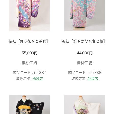
振袖［舞う花々と手鞠］
振袖［鮮やかな水色と桜］
55,000円
44,000円
素材:正絹
素材:正絹
商品コード :
i-fr337
商品コード :
i-fr338
取扱店舗 :
池袋店
取扱店舗 :
池袋店