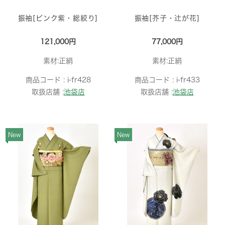
振袖[ピンク紫・総絞り]
振袖[芥子・辻が花]
121,000円
77,000円
素材:正絹
素材:正絹
商品コード :
i-fr428
商品コード :
i-fr433
取扱店舗 :
池袋店
取扱店舗 :
池袋店
New
New