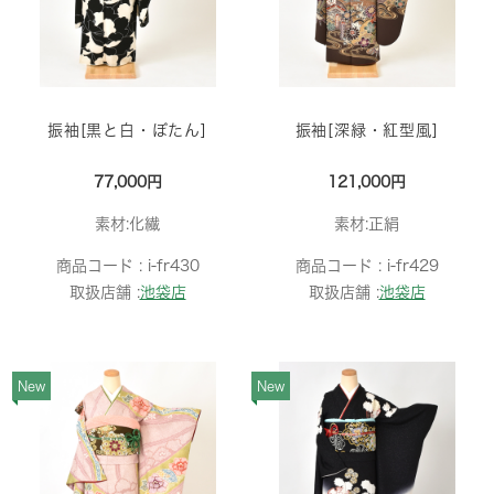
振袖[黒と白・ぼたん]
振袖[深緑・紅型風]
77,000円
121,000円
素材:化繊
素材:正絹
商品コード :
i-fr430
商品コード :
i-fr429
取扱店舗 :
池袋店
取扱店舗 :
池袋店
New
New