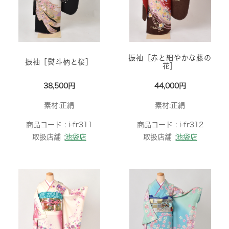
振袖［赤と細やかな藤の
振袖［熨斗柄と桜］
花］
38,500円
44,000円
素材:正絹
素材:正絹
商品コード :
i-fr311
商品コード :
i-fr312
取扱店舗 :
池袋店
取扱店舗 :
池袋店