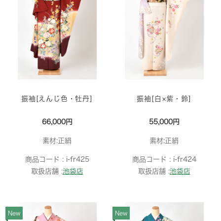
振袖[えんじ色・牡丹]
振袖[白×紫・鈴]
66,000円
55,000円
素材:正絹
素材:正絹
商品コード :
i-fr425
商品コード :
i-fr424
取扱店舗 :
池袋店
取扱店舗 :
池袋店
New
New