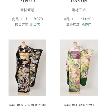
71,500円
148,500円
素材:正絹
素材:正絹
商品コード :
i-fr378
商品コード :
i-fr411
取扱店舗 :
池袋店
取扱店舗 :
池袋店
振袖[花々と青海波文様]
振袖[白と緑地に花]