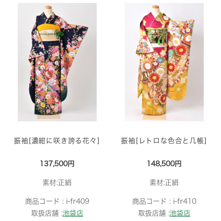
振袖[濃紺に咲き誇る花々]
振袖[レトロな色合と几帳]
137,500円
148,500円
素材:正絹
素材:正絹
商品コード :
i-fr409
商品コード :
i-fr410
取扱店舗 :
池袋店
取扱店舗 :
池袋店