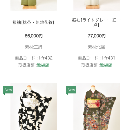
振袖[ライトグレー・紅一
振袖[抹茶・無地花紋]
点]
66,000円
77,000円
素材:正絹
素材:化繊
商品コード :
i-fr432
商品コード :
i-fr431
取扱店舗 :
池袋店
取扱店舗 :
池袋店
New
New