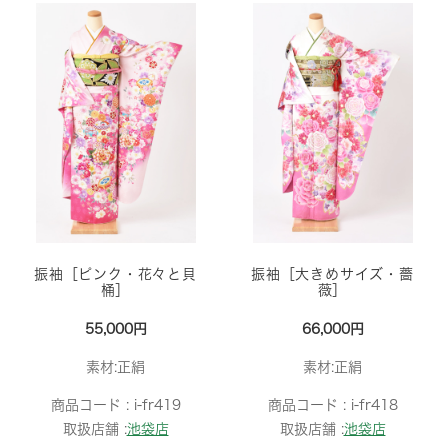
振袖［ピンク・花々と貝
振袖［大きめサイズ・薔
桶］
薇］
55,000円
66,000円
素材:正絹
素材:正絹
商品コード :
i-fr419
商品コード :
i-fr418
取扱店舗 :
池袋店
取扱店舗 :
池袋店