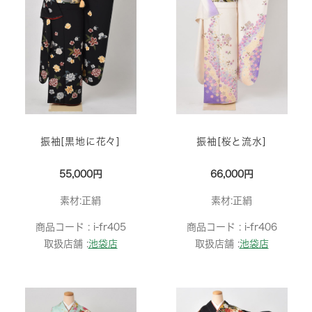
振袖[黒地に花々]
振袖[桜と流水]
55,000円
66,000円
素材:正絹
素材:正絹
商品コード :
i-fr405
商品コード :
i-fr406
取扱店舗 :
池袋店
取扱店舗 :
池袋店