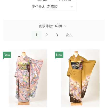
並べ替え
表示件数:
1
2
3
次へ
New
New