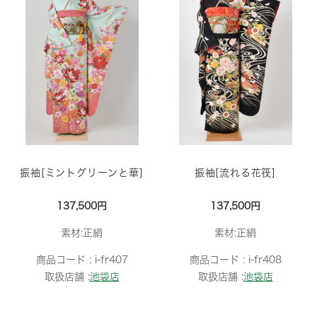
振袖[ミントグリーンと華]
振袖[流れる花筏]
137,500円
137,500円
素材:正絹
素材:正絹
商品コード :
i-fr407
商品コード :
i-fr408
取扱店舗 :
池袋店
取扱店舗 :
池袋店