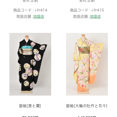
素材:正絹
素材:正絹
商品コード :
i-fr414
商品コード :
i-fr415
取扱店舗 :
池袋店
取扱店舗 :
池袋店
振袖[黒と蘭]
振袖[大輪の牡丹と花々]