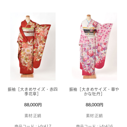
振袖［大きめサイズ・赤四
振袖［大きめサイズ・華や
季花草］
かな牡丹］
88,000円
88,000円
素材:正絹
素材:正絹
商品コード :
i-fr417
商品コード :
i-fr416