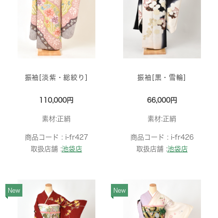
振袖[淡紫・総絞り]
振袖[黒・雪輪]
110,000円
66,000円
素材:正絹
素材:正絹
商品コード :
i-fr427
商品コード :
i-fr426
取扱店舗 :
池袋店
取扱店舗 :
池袋店
New
New