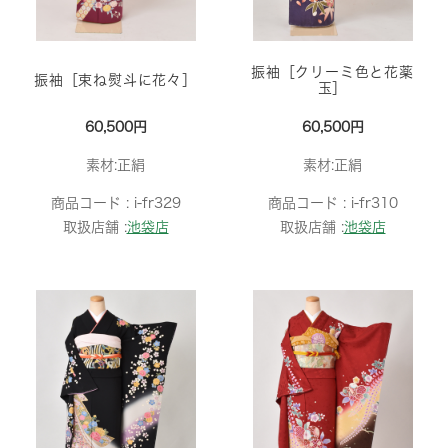
振袖［クリーミ色と花薬
振袖［束ね熨斗に花々］
玉］
60,500円
60,500円
素材:正絹
素材:正絹
商品コード :
i-fr329
商品コード :
i-fr310
取扱店舗 :
池袋店
取扱店舗 :
池袋店