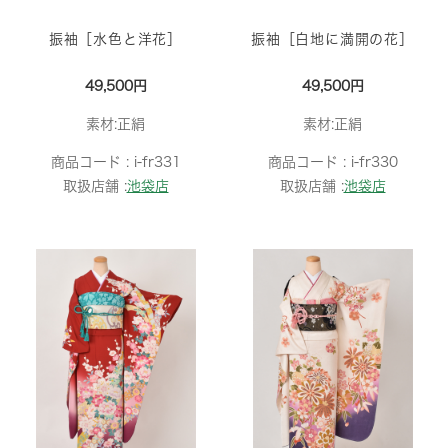
振袖［水色と洋花］
振袖［白地に満開の花］
49,500円
49,500円
素材:正絹
素材:正絹
商品コード :
i-fr331
商品コード :
i-fr330
取扱店舗 :
池袋店
取扱店舗 :
池袋店