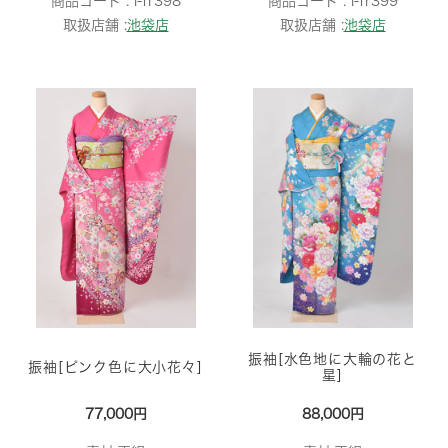
商品コード :
i-fr398
商品コード :
i-fr399
取扱店舗 :
池袋店
取扱店舗 :
池袋店
振袖[水色地に大輪の花と
振袖[ピンク色に大小花々]
星]
77,000円
88,000円