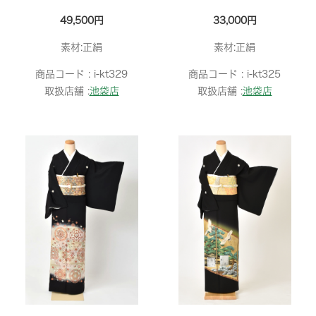
49,500円
33,000円
素材:正絹
素材:正絹
商品コード :
i-kt329
商品コード :
i-kt325
取扱店舗 :
池袋店
取扱店舗 :
池袋店