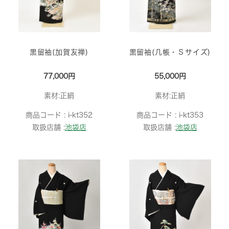
黒留袖(加賀友禅)
黒留袖(几帳・Ｓサイズ)
77,000円
55,000円
素材:正絹
素材:正絹
商品コード :
i-kt352
商品コード :
i-kt353
取扱店舗 :
池袋店
取扱店舗 :
池袋店