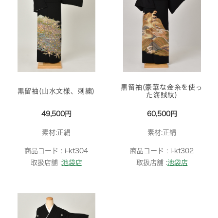
黒留袖(豪華な金糸を使っ
黒留袖(山水文様、刺繍)
た海賊紋)
49,500円
60,500円
素材:正絹
素材:正絹
商品コード :
i-kt304
商品コード :
i-kt302
取扱店舗 :
池袋店
取扱店舗 :
池袋店