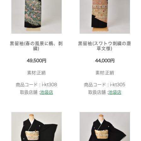
黒留袖(春の風景に鶴、刺
黒留袖(スワトウ刺繍の唐
繍)
草文様)
49,500円
44,000円
素材:正絹
素材:正絹
商品コード :
i-kt308
商品コード :
i-kt305
取扱店舗 :
池袋店
取扱店舗 :
池袋店