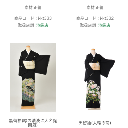
素材:正絹
素材:正絹
商品コード :
i-kt333
商品コード :
i-kt332
取扱店舗 :
池袋店
取扱店舗 :
池袋店
黒留袖(緑の濃淡に大名庭
黒留袖(大輪の菊)
園風)