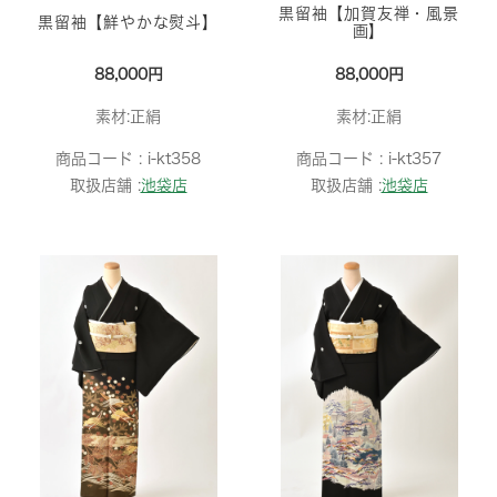
黒留袖【加賀友禅・風景
黒留袖【鮮やかな熨斗】
画】
88,000円
88,000円
素材:正絹
素材:正絹
商品コード :
i-kt358
商品コード :
i-kt357
取扱店舗 :
池袋店
取扱店舗 :
池袋店