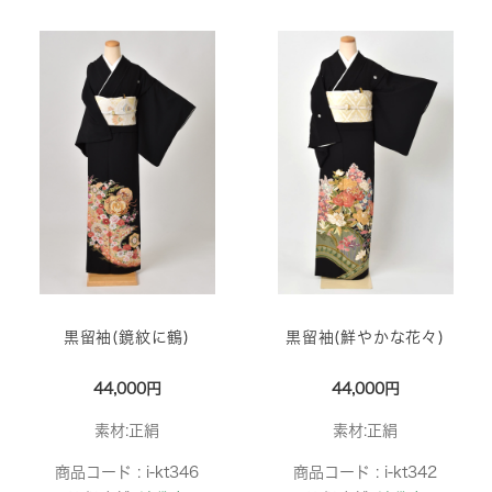
黒留袖(鏡紋に鶴)
黒留袖(鮮やかな花々)
44,000円
44,000円
素材:正絹
素材:正絹
商品コード :
i-kt346
商品コード :
i-kt342