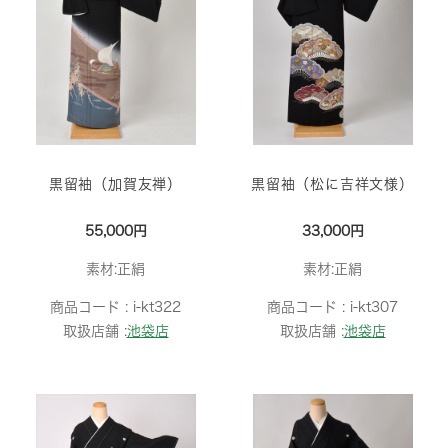
黒留袖（加賀友禅）
黒留袖（松に吉祥文様）
55,000円
33,000円
素材:正絹
素材:正絹
商品コード :
i-kt322
商品コード :
i-kt307
取扱店舗 :
池袋店
取扱店舗 :
池袋店