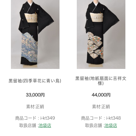
黒留袖(地紙扇面に吉祥文
黒留袖(四季草花に青い鳥)
様)
33,000円
44,000円
素材:正絹
素材:正絹
商品コード :
i-kt349
商品コード :
i-kt348
取扱店舗 :
池袋店
取扱店舗 :
池袋店