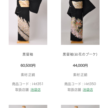
黒留袖
黒留袖(お花のブーケ)
60,500円
44,000円
素材:正絹
素材:正絹
商品コード :
i-kt351
商品コード :
i-kt350
取扱店舗 :
池袋店
取扱店舗 :
池袋店