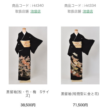
商品コード :
i-kt340
商品コード :
i-kt334
取扱店舗 :
池袋店
取扱店舗 :
池袋店
黒留袖[松・竹・梅 Sサイ
黒留袖(短冊型に金と花)
ズ]
38,500円
71,500円