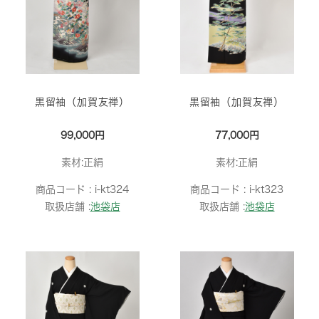
黒留袖（加賀友禅）
黒留袖（加賀友禅）
99,000円
77,000円
素材:正絹
素材:正絹
商品コード :
i-kt324
商品コード :
i-kt323
取扱店舗 :
池袋店
取扱店舗 :
池袋店