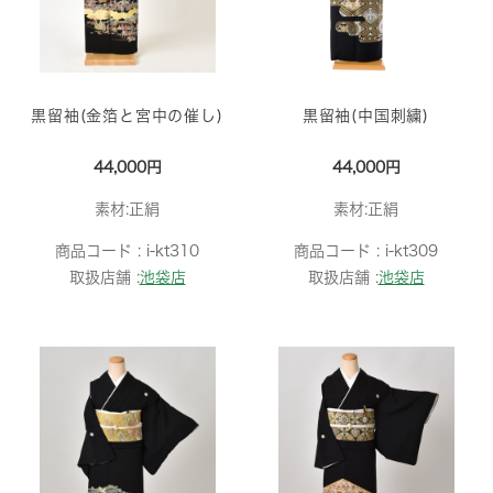
黒留袖(金箔と宮中の催し)
黒留袖(中国刺繍)
44,000円
44,000円
素材:正絹
素材:正絹
商品コード :
i-kt310
商品コード :
i-kt309
取扱店舗 :
池袋店
取扱店舗 :
池袋店