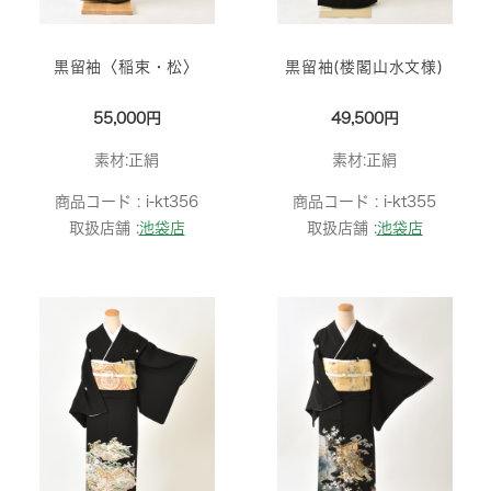
黒留袖〈稲束・松〉
黒留袖(楼閣山水文様)
55,000円
49,500円
素材:正絹
素材:正絹
商品コード :
i-kt356
商品コード :
i-kt355
取扱店舗 :
池袋店
取扱店舗 :
池袋店