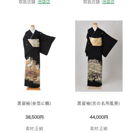
取扱店舗 :
池袋店
取扱店舗 :
池袋店
黒留袖(金箔に鶴)
黒留袖(京の名所風景)
38,500円
44,000円
素材:正絹
素材:正絹