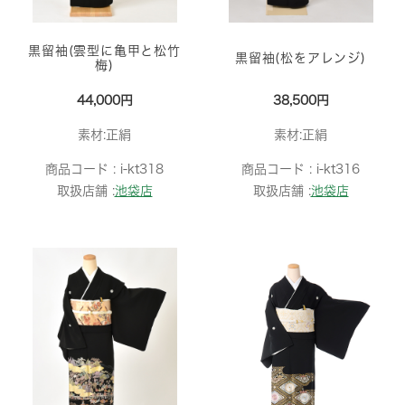
黒留袖(雲型に亀甲と松竹
黒留袖(松をアレンジ)
梅)
44,000円
38,500円
素材:正絹
素材:正絹
商品コード :
i-kt318
商品コード :
i-kt316
取扱店舗 :
池袋店
取扱店舗 :
池袋店