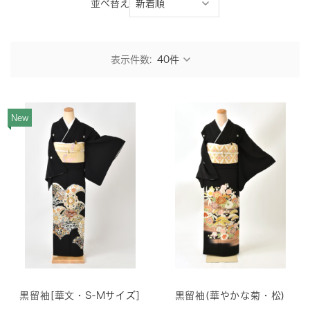
並べ替え
表示件数:
New
黒留袖[華文・S-Mサイズ]
黒留袖(華やかな菊・松)