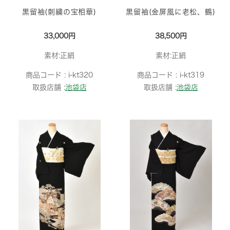
黒留袖(刺繍の宝相華)
黒留袖(金屏風に老松、鶴)
33,000円
38,500円
素材:正絹
素材:正絹
商品コード :
i-kt320
商品コード :
i-kt319
取扱店舗 :
池袋店
取扱店舗 :
池袋店