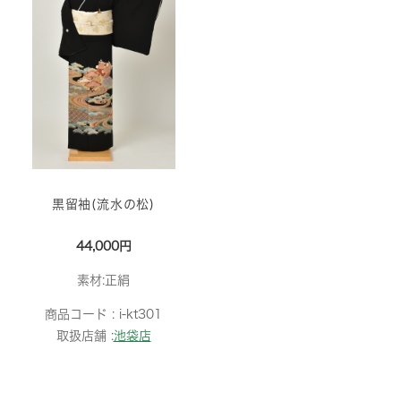
黒留袖(流水の松)
44,000円
素材:正絹
商品コード :
i-kt301
取扱店舗 :
池袋店