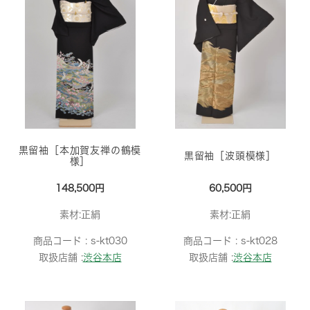
黒留袖［本加賀友禅の鶴模
黒留袖［波頭模様］
様］
148,500円
60,500円
素材:正絹
素材:正絹
商品コード :
s-kt030
商品コード :
s-kt028
取扱店舗 :
渋谷本店
取扱店舗 :
渋谷本店