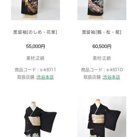
黒留袖[のしめ・花車]
黒留袖[鶴・松・菊]
55,000円
60,500円
素材:正絹
素材:正絹
商品コード :
s-kt011
商品コード :
s-kt010
取扱店舗 :
渋谷本店
取扱店舗 :
渋谷本店