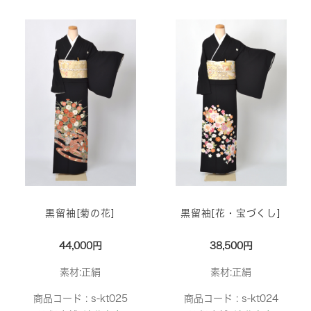
黒留袖[菊の花]
黒留袖[花・宝づくし]
44,000円
38,500円
素材:正絹
素材:正絹
商品コード :
s-kt025
商品コード :
s-kt024