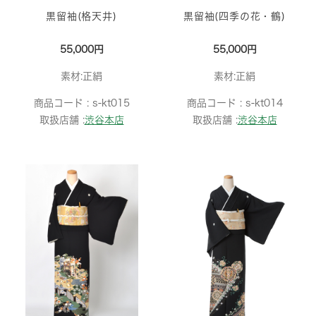
黒留袖(格天井)
黒留袖(四季の花・鶴)
55,000円
55,000円
素材:正絹
素材:正絹
商品コード :
s-kt015
商品コード :
s-kt014
取扱店舗 :
渋谷本店
取扱店舗 :
渋谷本店