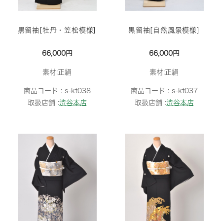
黒留袖[牡丹・笠松模様]
黒留袖[自然風景模様]
66,000円
66,000円
素材:正絹
素材:正絹
商品コード :
s-kt038
商品コード :
s-kt037
取扱店舗 :
渋谷本店
取扱店舗 :
渋谷本店