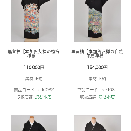
黒留袖［本加賀友禅の槍梅
黒留袖［本加賀友禅の自然
模様］
風景模様］
110,000円
154,000円
素材:正絹
素材:正絹
商品コード :
s-kt032
商品コード :
s-kt031
取扱店舗 :
渋谷本店
取扱店舗 :
渋谷本店