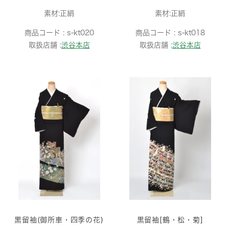
素材:正絹
素材:正絹
商品コード :
s-kt020
商品コード :
s-kt018
取扱店舗 :
渋谷本店
取扱店舗 :
渋谷本店
黒留袖(御所車・四季の花)
黒留袖[鶴・松・菊]