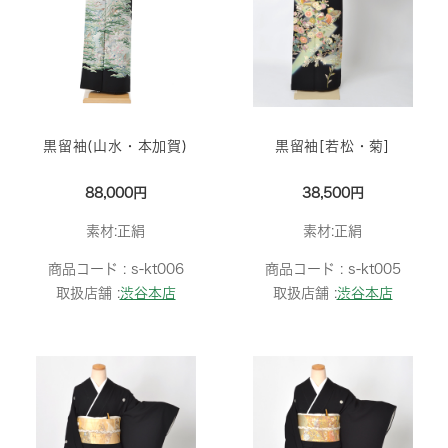
黒留袖(山水・本加賀)
黒留袖[若松・菊]
88,000円
38,500円
素材:正絹
素材:正絹
商品コード :
s-kt006
商品コード :
s-kt005
取扱店舗 :
渋谷本店
取扱店舗 :
渋谷本店