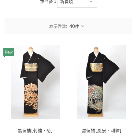
並べ替え
表示件数:
New
黒留袖[刺繍・菊]
黒留袖[風景・刺繍]