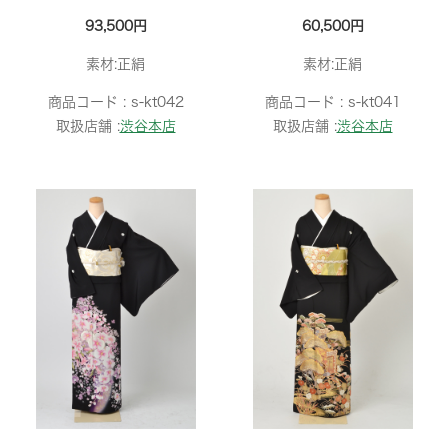
93,500円
60,500円
素材:正絹
素材:正絹
商品コード :
s-kt042
商品コード :
s-kt041
取扱店舗 :
渋谷本店
取扱店舗 :
渋谷本店