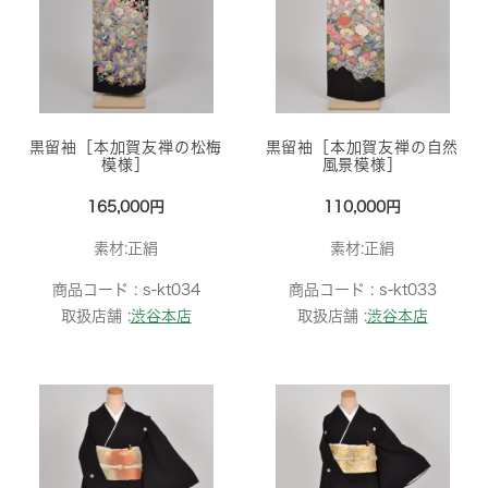
黒留袖［本加賀友禅の松梅
黒留袖［本加賀友禅の自然
模様］
風景模様］
165,000円
110,000円
素材:正絹
素材:正絹
商品コード :
s-kt034
商品コード :
s-kt033
取扱店舗 :
渋谷本店
取扱店舗 :
渋谷本店