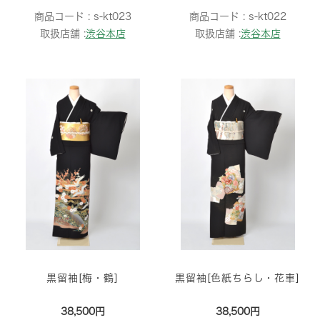
商品コード :
s-kt023
商品コード :
s-kt022
取扱店舗 :
渋谷本店
取扱店舗 :
渋谷本店
黒留袖[梅・鶴]
黒留袖[色紙ちらし・花車]
38,500円
38,500円