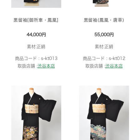
黒留袖[御所車・鳳凰]
黒留袖(鳳凰・唐草)
44,000円
55,000円
素材:正絹
素材:正絹
商品コード :
s-kt013
商品コード :
s-kt012
取扱店舗 :
渋谷本店
取扱店舗 :
渋谷本店