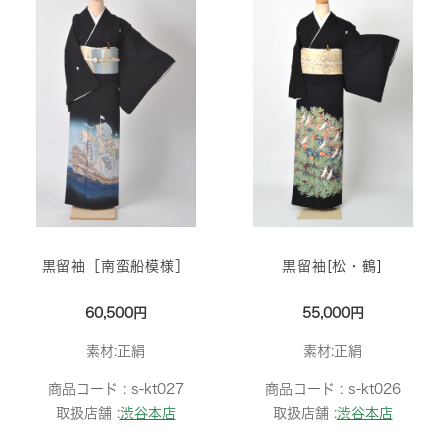
黒留袖［南蛮船模様］
黒留袖[松・鶴]
60,500円
55,000円
素材:正絹
素材:正絹
商品コード :
s-kt027
商品コード :
s-kt026
取扱店舗 :
渋谷本店
取扱店舗 :
渋谷本店