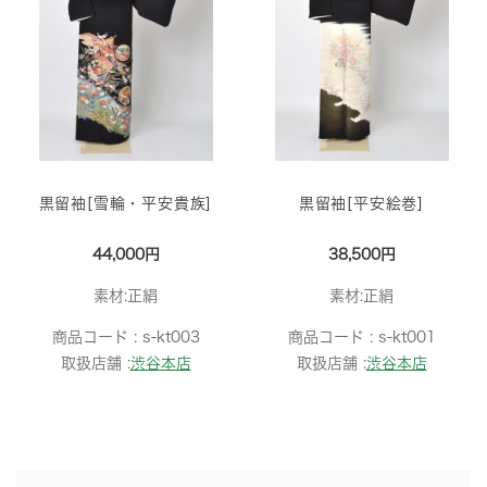
黒留袖[雪輪・平安貴族]
黒留袖[平安絵巻]
44,000円
38,500円
素材:正絹
素材:正絹
商品コード :
s-kt003
商品コード :
s-kt001
取扱店舗 :
渋谷本店
取扱店舗 :
渋谷本店