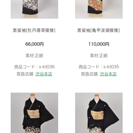
黒留袖[牡丹唐草模様]
黒留袖[亀甲波頭模様]
66,000円
110,000円
素材:正絹
素材:正絹
商品コード :
s-kt036
商品コード :
s-kt035
取扱店舗 :
渋谷本店
取扱店舗 :
渋谷本店