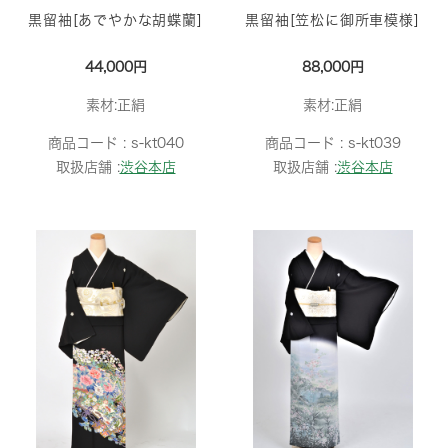
黒留袖[あでやかな胡蝶蘭]
黒留袖[笠松に御所車模様]
44,000円
88,000円
素材:正絹
素材:正絹
商品コード :
s-kt040
商品コード :
s-kt039
取扱店舗 :
渋谷本店
取扱店舗 :
渋谷本店