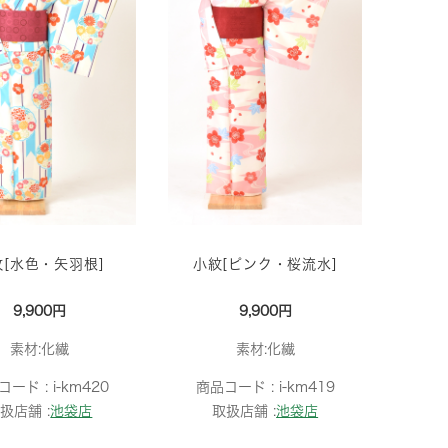
紋[水色・矢羽根]
小紋[ピンク・桜流水]
9,900円
9,900円
素材:化繊
素材:化繊
コード :
i-km420
商品コード :
i-km419
扱店舗 :
池袋店
取扱店舗 :
池袋店