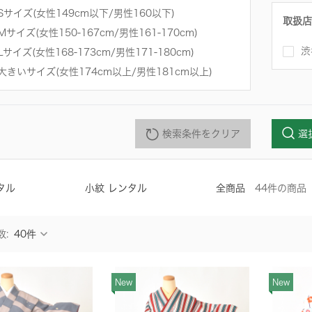
Sサイズ(女性149cm以下/男性160以下)
取扱店
Mサイズ(女性150-167cm/男性161-170cm)
渋
Lサイズ(女性168-173cm/男性171-180cm)
大きいサイズ(女性174cm以上/男性181cm以上)
検索条件をクリア
選
タル
小紋 レンタル
全商品
44
件
の商品
数:
New
New