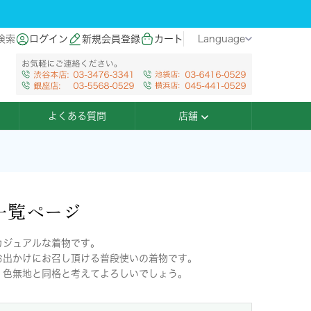
検索
ログイン
新規会員登録
カート
Language
よくある質問
店舗
一覧ページ
カジュアルな着物です。
お出かけにお召し頂ける普段使いの着物です。
、色無地と同格と考えてよろしいでしょう。