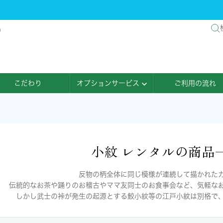
)
こだわり
オプションサービス
ご利用の流れ
小紋 レンタルの商品
反物の柄全体に同じ模様が連続して描かれた
伝統的なお茶や踊りのお稽古やママ友同士のお食事会など、気軽な
しかし武士の裃が発生の起源とする鮫小紋等の江戸小紋は別格で