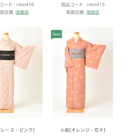
コード :
i-km416
商品コード :
i-km415
扱店舗 :
池袋店
取扱店舗 :
池袋店
New
[レース・ピンク]
小紋[オレンジ・花々]