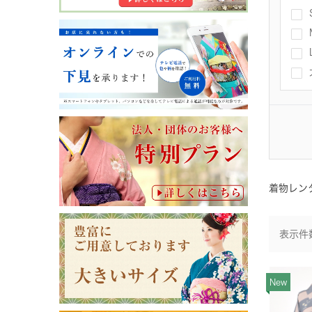
着物レン
表示件
New