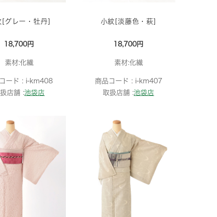
紋[グレー・牡丹]
小紋[淡藤色・萩]
18,700円
18,700円
素材:化繊
素材:化繊
コード :
i-km408
商品コード :
i-km407
扱店舗 :
池袋店
取扱店舗 :
池袋店