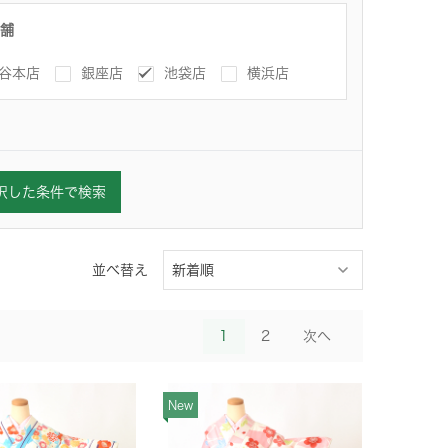
舗
谷本店
銀座店
池袋店
横浜店
択した条件で検索
並べ替え
1
2
次へ
New