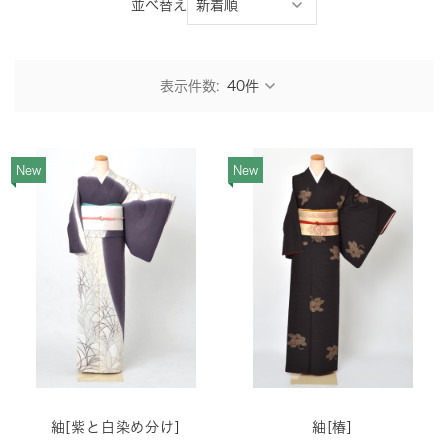
並べ替え
表示件数:
New
New
紬[紫と白染め分け]
紬[椿]