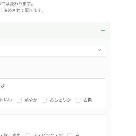
半では変わります。
上決めさせて頂きます。
ジ
わいい
華やか
おしとやか
古典
・紺・水色
赤・ピンク・紫
白