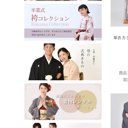
単衣カ
商品
取