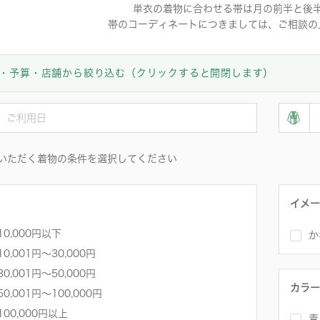
単衣の着物に合わせる帯は月の前半と後
帯のコーディネートにつきましては、ご相談の
・予算・店舗から絞り込む（クリックすると開閉します）
いただく着物の条件を選択してください
イメー
10,000円以下
か
10,001円〜30,000円
30,001円～50,000円
カラー
50,001円～100,000円
100,000円以上
青