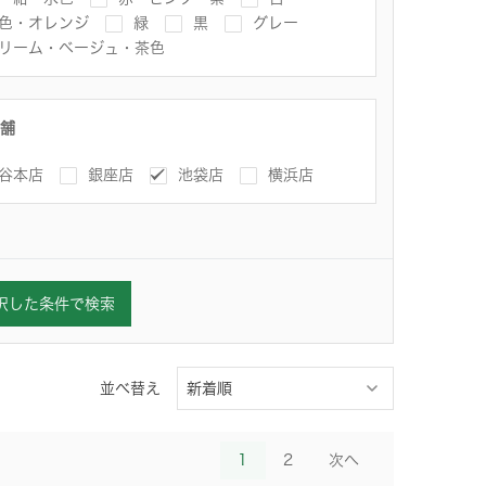
色・オレンジ
緑
黒
グレー
リーム・ベージュ・茶色
舗
谷本店
銀座店
池袋店
横浜店
択した条件で検索
並べ替え
1
2
次へ