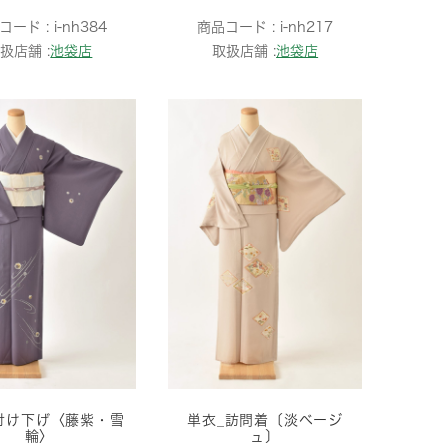
コード :
i-nh384
商品コード :
i-nh217
扱店舗 :
池袋店
取扱店舗 :
池袋店
付け下げ〈藤紫・雪
単衣_訪問着〔淡ベージ
輪〉
ュ〕