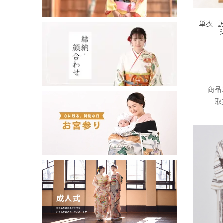
単衣_
商品
取