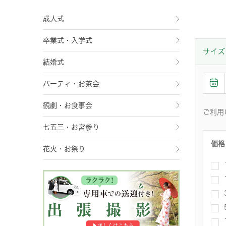
成人式
卒業式・入学式
サイズ
結婚式
パーティ・お茶会
観劇・お食事会
ご利用
七五三・お宮参り
価格
花火・お祭り