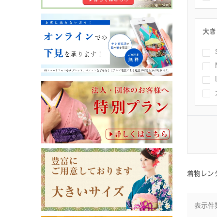
大き
着物レン
表示件