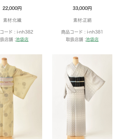
22,000円
33,000円
素材:化繊
素材:正絹
コード :
i-nh382
商品コード :
i-nh381
扱店舗 :
池袋店
取扱店舗 :
池袋店