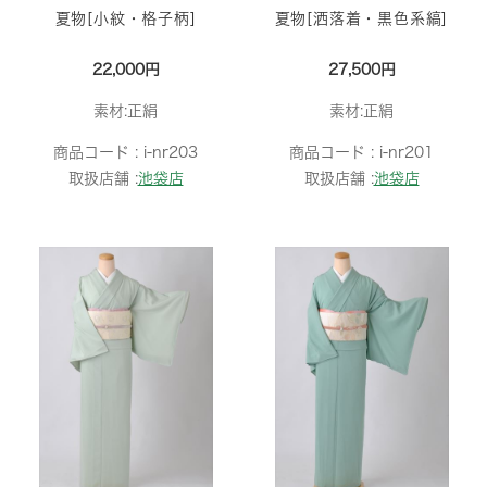
夏物[小紋・格子柄]
夏物[洒落着・黒色系縞]
22,000円
27,500円
素材:正絹
素材:正絹
商品コード :
i-nr203
商品コード :
i-nr201
取扱店舗 :
池袋店
取扱店舗 :
池袋店