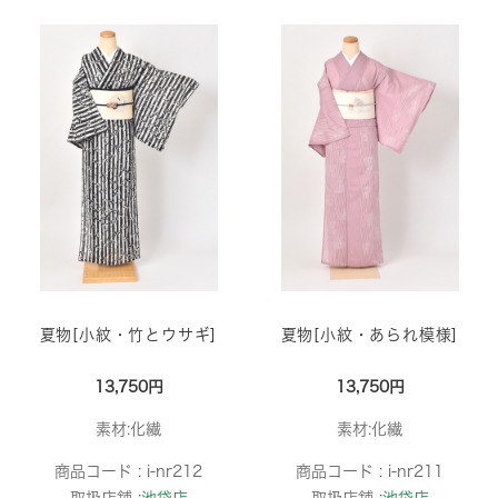
夏物[小紋・竹とウサギ]
夏物[小紋・あられ模様]
13,750円
13,750円
素材:化繊
素材:化繊
商品コード :
i-nr212
商品コード :
i-nr211