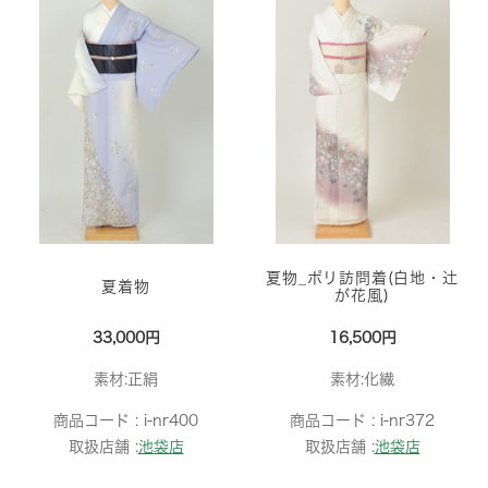
夏物_ポリ訪問着(白地・辻
夏着物
が花風)
33,000円
16,500円
素材:正絹
素材:化繊
商品コード :
i-nr400
商品コード :
i-nr372
取扱店舗 :
池袋店
取扱店舗 :
池袋店