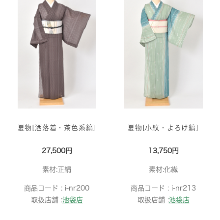
夏物[洒落着・茶色系縞]
夏物[小紋・よろけ縞]
27,500円
13,750円
素材:正絹
素材:化繊
商品コード :
i-nr200
商品コード :
i-nr213
取扱店舗 :
池袋店
取扱店舗 :
池袋店