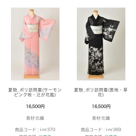
夏物_ポリ訪問着(サーモン
夏物_ポリ訪問着(黒地・草
ピンク地・辻が花風)
花)
16,500円
16,500円
素材:化繊
素材:化繊
商品コード :
i-nr370
商品コード :
i-nr369