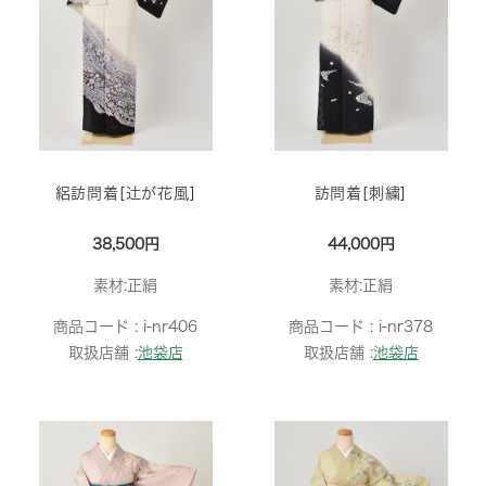
絽訪問着[辻が花風]
訪問着[刺繍]
38,500円
44,000円
素材:正絹
素材:正絹
商品コード :
i-nr406
商品コード :
i-nr378
取扱店舗 :
池袋店
取扱店舗 :
池袋店