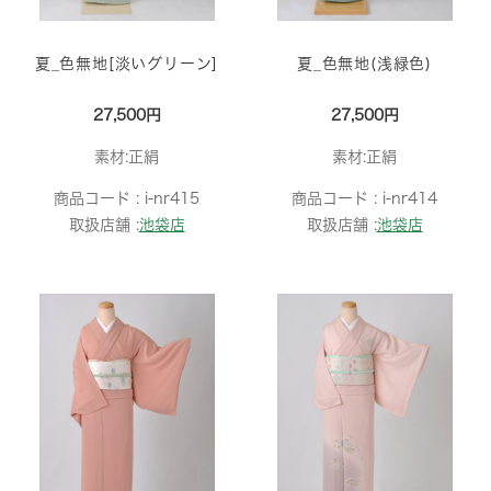
夏_色無地[淡いグリーン]
夏_色無地(浅緑色)
27,500円
27,500円
素材:正絹
素材:正絹
商品コード :
i-nr415
商品コード :
i-nr414
取扱店舗 :
池袋店
取扱店舗 :
池袋店