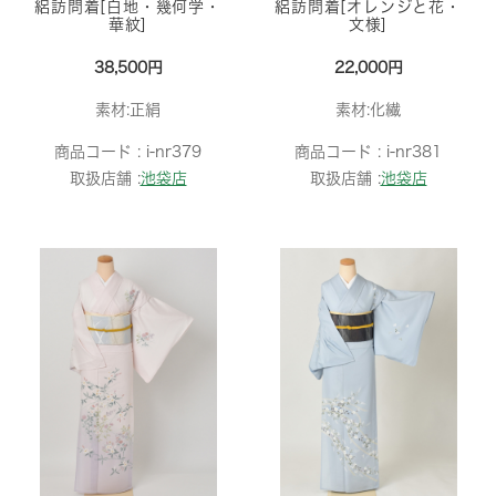
絽訪問着[白地・幾何学・
絽訪問着[オレンジと花・
華紋]
文様]
38,500円
22,000円
素材:正絹
素材:化繊
商品コード :
i-nr379
商品コード :
i-nr381
取扱店舗 :
池袋店
取扱店舗 :
池袋店