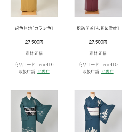
絽色無地[カラシ色]
絽訪問着[赤紫に雪輪]
27,500円
27,500円
素材:正絹
素材:正絹
商品コード :
i-nr416
商品コード :
i-nr410
取扱店舗 :
池袋店
取扱店舗 :
池袋店