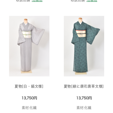
取扱店舗 :
池袋店
取扱店舗 :
池袋店
夏物[白・縞文様]
夏物[緑に唐花唐草文様]
13,750円
13,750円
素材:化繊
素材:化繊