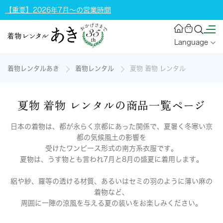
【重要】2026年7月～の営業時間
Language
着物レンタルあき
着物レンタル
夏物 着物 レンタル
夏物 着物 レンタルの商品一覧ページ
日本の着物は、都が永らく京都にあった関係で、夏暑く冬寒い京
都の気候風土の影響を
受けたワンピース形式の南方系衣服です。
夏物は、うす物とも言われ7月と8月の盛夏に着用します。
絽や紗、羅等の透ける材質、あるいはセミの羽のように薄い麻の
着物など、
周囲に一陣の涼風を与える夏の装いをお楽しみください。