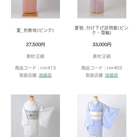
夏物_付け下げ訪問着(ピン
夏_色無地(ピンク)
ク・雪輪)
27,500円
33,000円
素材:正絹
素材:正絹
商品コード :
i-nr413
商品コード :
i-nr403
取扱店舗 :
池袋店
取扱店舗 :
池袋店