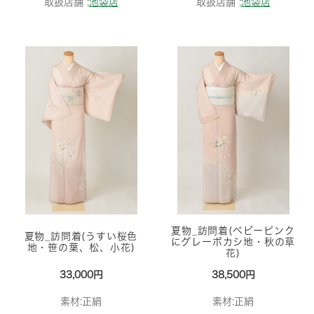
取扱店舗 :
池袋店
取扱店舗 :
池袋店
夏物_訪問着(ベビーピンク
夏物_訪問着(うすい桜色
にグレーボカシ地・秋の草
地・笹の葉、松、小花)
花)
33,000円
38,500円
素材:正絹
素材:正絹