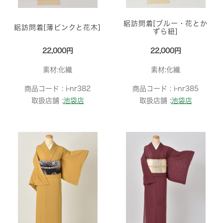
絽訪問着[ブルー・花とか
絽訪問着[薄ピンクと花木]
ずら紐]
22,000円
22,000円
素材:化繊
素材:化繊
商品コード :
i-nr382
商品コード :
i-nr385
取扱店舗 :
池袋店
取扱店舗 :
池袋店