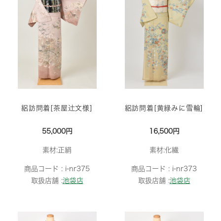
絽訪問着[茶屋辻文様]
絽訪問着[黄緑みに雪輪]
55,000円
16,500円
素材:正絹
素材:化繊
商品コード :
i-nr375
商品コード :
i-nr373
取扱店舗 :
池袋店
取扱店舗 :
池袋店