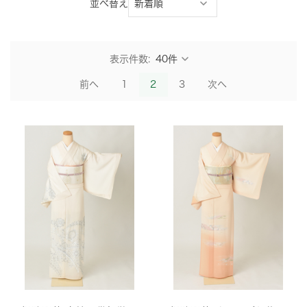
並べ替え
表示件数:
前へ
1
2
3
次へ