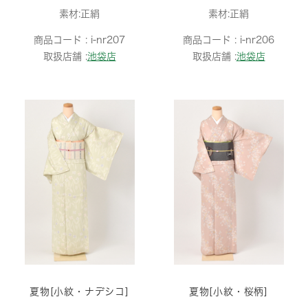
素材:正絹
素材:正絹
商品コード :
i-nr207
商品コード :
i-nr206
取扱店舗 :
池袋店
取扱店舗 :
池袋店
夏物[小紋・ナデシコ]
夏物[小紋・桜柄]