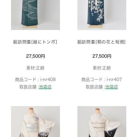
絽訪問着[緑にトンボ]
絽訪問着[桐の花と短冊]
27,500円
27,500円
素材:正絹
素材:正絹
商品コード :
i-nr408
商品コード :
i-nr407
取扱店舗 :
池袋店
取扱店舗 :
池袋店