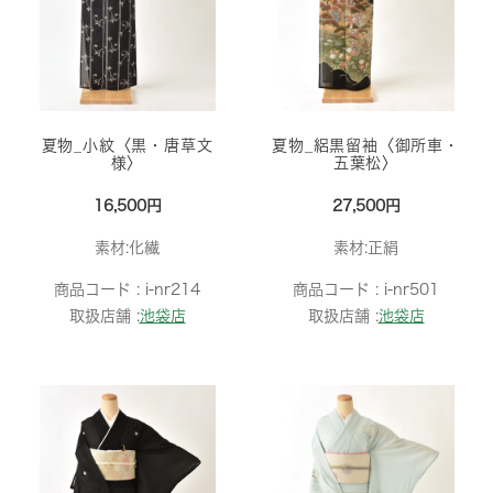
夏物_小紋〈黒・唐草文
夏物_絽黒留袖〈御所車・
様〉
五葉松〉
16,500円
27,500円
素材:化繊
素材:正絹
商品コード :
i-nr214
商品コード :
i-nr501
取扱店舗 :
池袋店
取扱店舗 :
池袋店