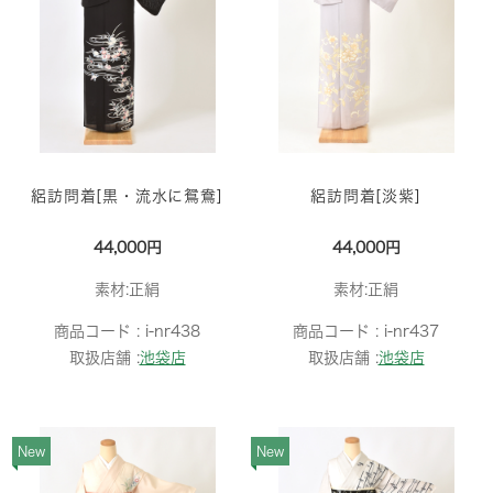
絽訪問着[黒・流水に鴛鴦]
絽訪問着[淡紫]
44,000円
44,000円
素材:正絹
素材:正絹
商品コード :
i-nr438
商品コード :
i-nr437
取扱店舗 :
池袋店
取扱店舗 :
池袋店
New
New