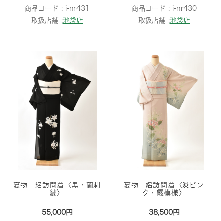
商品コード :
i-nr431
商品コード :
i-nr430
取扱店舗 :
池袋店
取扱店舗 :
池袋店
夏物＿絽訪問着〈黒・蘭刺
夏物＿絽訪問着〈淡ピン
繍〉
ク・霰模様〉
55,000円
38,500円