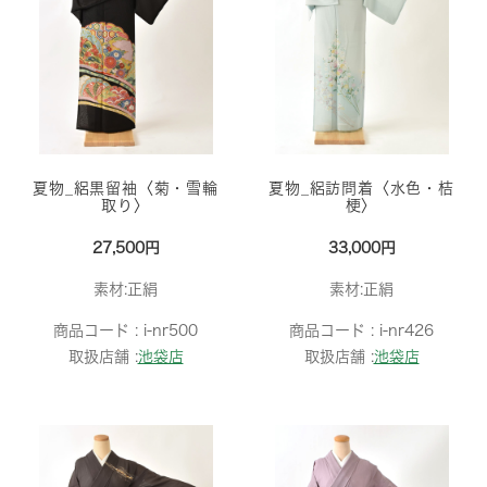
夏物_絽黒留袖〈菊・雪輪
夏物_絽訪問着〈水色・桔
取り〉
梗〉
27,500円
33,000円
素材:正絹
素材:正絹
商品コード :
i-nr500
商品コード :
i-nr426
取扱店舗 :
池袋店
取扱店舗 :
池袋店