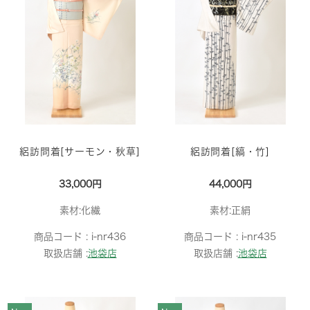
絽訪問着[サーモン・秋草]
絽訪問着[縞・竹]
33,000円
44,000円
素材:化繊
素材:正絹
商品コード :
i-nr436
商品コード :
i-nr435
取扱店舗 :
池袋店
取扱店舗 :
池袋店