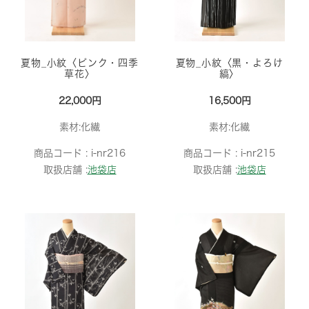
夏物_小紋〈ピンク・四季
夏物_小紋〈黒・よろけ
草花〉
縞〉
22,000円
16,500円
素材:化繊
素材:化繊
商品コード :
i-nr216
商品コード :
i-nr215
取扱店舗 :
池袋店
取扱店舗 :
池袋店