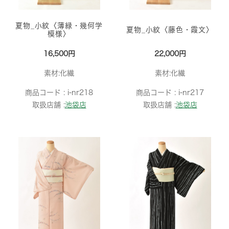
夏物_小紋〈薄緑・幾何学
夏物_小紋〈藤色・霞文〉
模様〉
16,500円
22,000円
素材:化繊
素材:化繊
商品コード :
i-nr218
商品コード :
i-nr217
取扱店舗 :
池袋店
取扱店舗 :
池袋店