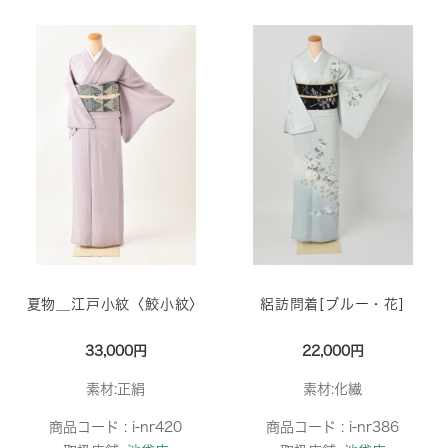
夏物＿江戸小紋〈鮫小紋〉
絽訪問着[ブルー・花]
33,000円
22,000円
素材:正絹
素材:化繊
商品コード :
i-nr420
商品コード :
i-nr386