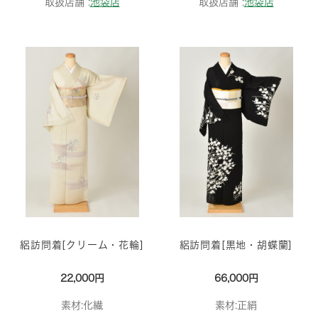
取扱店舗 :
池袋店
取扱店舗 :
池袋店
絽訪問着[クリーム・花輪]
絽訪問着[黒地・胡蝶蘭]
22,000円
66,000円
素材:化繊
素材:正絹