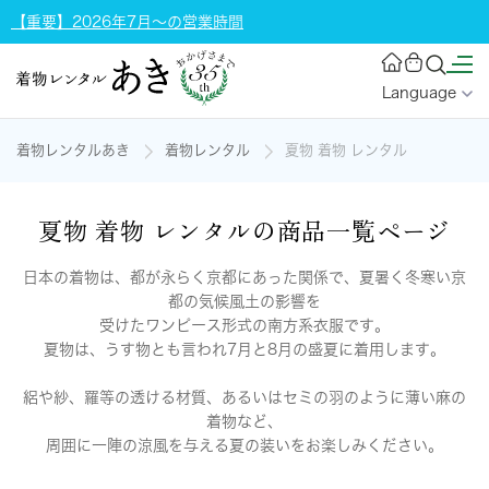
【重要】2026年7月～の営業時間
Language
着物レンタルあき
着物レンタル
夏物 着物 レンタル
夏物 着物 レンタルの商品一覧ページ
日本の着物は、都が永らく京都にあった関係で、夏暑く冬寒い京
都の気候風土の影響を
受けたワンピース形式の南方系衣服です。
夏物は、うす物とも言われ7月と8月の盛夏に着用します。
絽や紗、羅等の透ける材質、あるいはセミの羽のように薄い麻の
着物など、
周囲に一陣の涼風を与える夏の装いをお楽しみください。