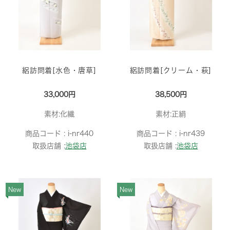
絽訪問着[水色・唐草]
絽訪問着[クリーム・萩]
33,000円
38,500円
素材:化繊
素材:正絹
商品コード :
i-nr440
商品コード :
i-nr439
取扱店舗 :
池袋店
取扱店舗 :
池袋店
New
New