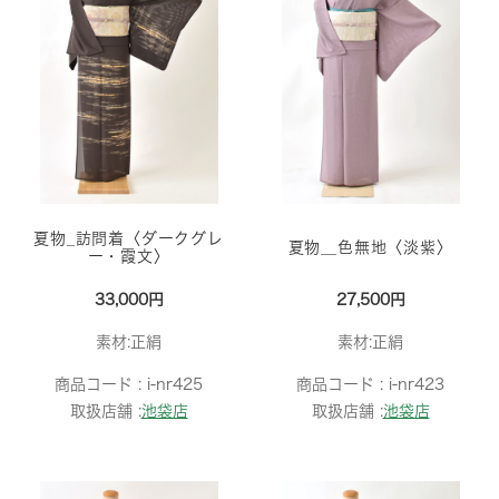
夏物_訪問着〈ダークグレ
夏物＿色無地〈淡紫〉
ー・霞文〉
33,000円
27,500円
素材:正絹
素材:正絹
商品コード :
i-nr425
商品コード :
i-nr423
取扱店舗 :
池袋店
取扱店舗 :
池袋店