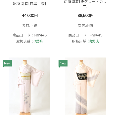
絽訪問着[淡グレー・カラ
絽訪問着[白黒・桜]
ー]
44,000円
38,500円
素材:正絹
素材:正絹
商品コード :
i-nr446
商品コード :
i-nr445
取扱店舗 :
池袋店
取扱店舗 :
池袋店
New
New