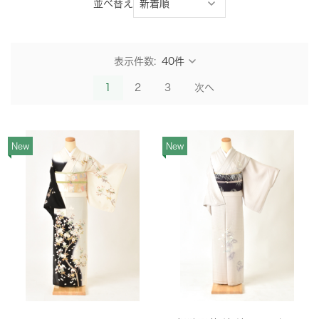
並べ替え
表示件数:
1
2
3
次へ
New
New