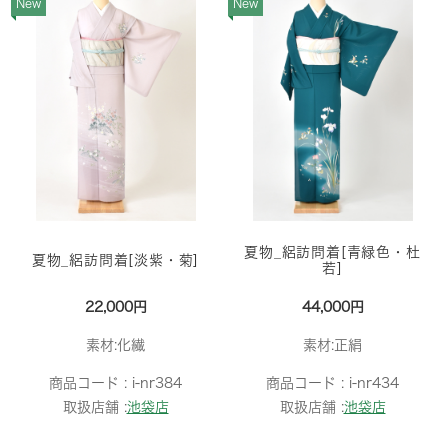
New
New
夏物_絽訪問着[青緑色・杜
夏物_絽訪問着[淡紫・菊]
若]
22,000円
44,000円
素材:化繊
素材:正絹
商品コード :
i-nr384
商品コード :
i-nr434
取扱店舗 :
池袋店
取扱店舗 :
池袋店