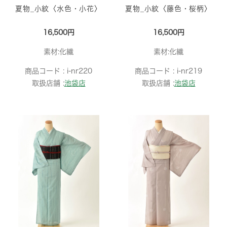
夏物_小紋〈水色・小花〉
夏物_小紋〈藤色・桜柄〉
16,500円
16,500円
素材:化繊
素材:化繊
商品コード :
i-nr220
商品コード :
i-nr219
取扱店舗 :
池袋店
取扱店舗 :
池袋店