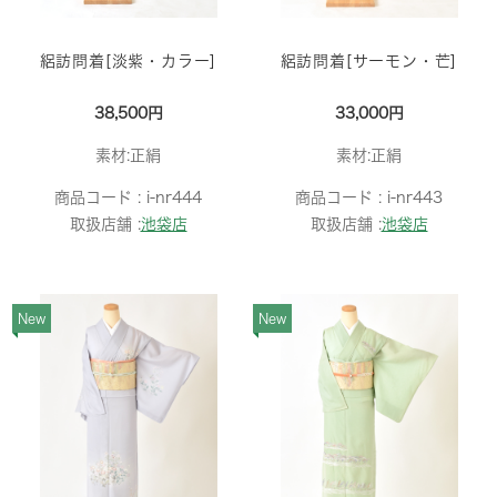
絽訪問着[淡紫・カラー]
絽訪問着[サーモン・芒]
38,500円
33,000円
素材:正絹
素材:正絹
商品コード :
i-nr444
商品コード :
i-nr443
取扱店舗 :
池袋店
取扱店舗 :
池袋店
New
New