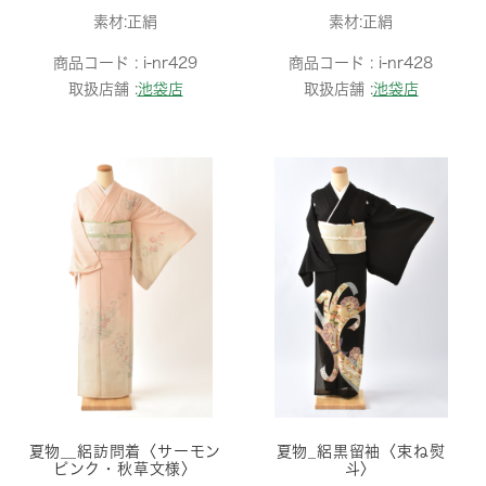
素材:正絹
素材:正絹
商品コード :
i-nr429
商品コード :
i-nr428
取扱店舗 :
池袋店
取扱店舗 :
池袋店
夏物＿絽訪問着〈サーモン
夏物_絽黒留袖〈束ね熨
ピンク・秋草文様〉
斗〉