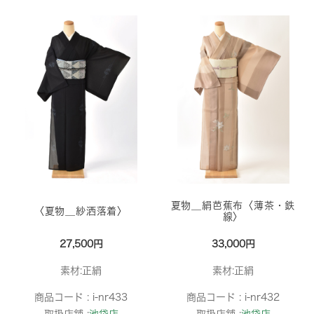
夏物＿絹芭蕉布〈薄茶・鉄
〈夏物＿紗洒落着〉
線〉
27,500円
33,000円
素材:正絹
素材:正絹
商品コード :
i-nr433
商品コード :
i-nr432