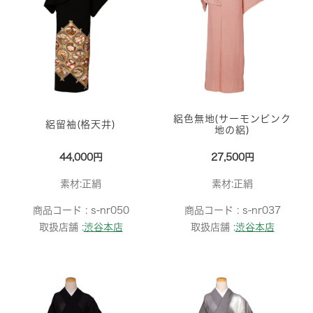
絽色無地(サーモンピンク
絽留袖(格天井)
地の絽)
44,000円
27,500円
素材:正絹
素材:正絹
商品コード :
s-nr050
商品コード :
s-nr037
取扱店舗 :
渋谷本店
取扱店舗 :
渋谷本店