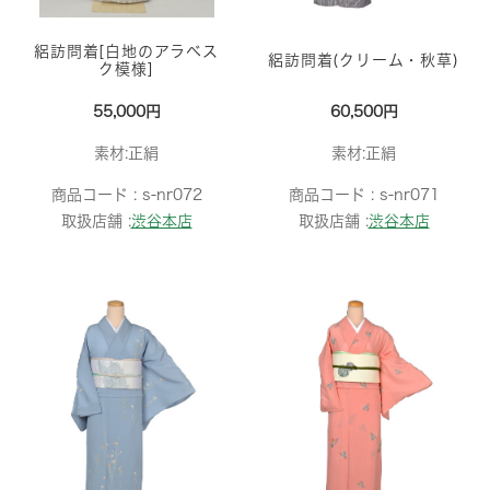
絽訪問着[白地のアラベス
絽訪問着(クリーム・秋草)
ク模様]
55,000円
60,500円
素材:正絹
素材:正絹
商品コード :
s-nr072
商品コード :
s-nr071
取扱店舗 :
渋谷本店
取扱店舗 :
渋谷本店