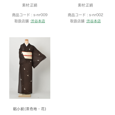
素材:正絹
素材:正絹
商品コード :
s-nr009
商品コード :
s-nr002
取扱店舗 :
渋谷本店
取扱店舗 :
渋谷本店
絽小紋(茶色地・花)