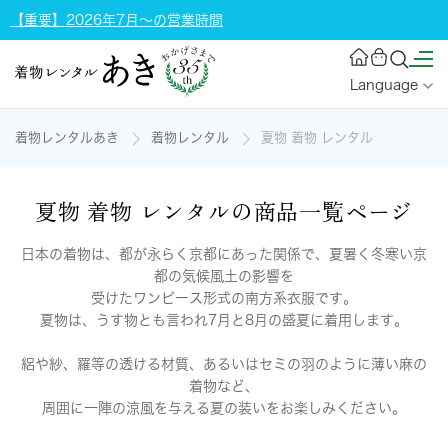
【重要】2026年7月～の営業時間
Language
着物レンタルあき
着物レンタル
夏物 着物 レンタル
夏物 着物 レンタルの商品一覧ページ
日本の着物は、都が永らく京都にあった関係で、夏暑く冬寒い京
都の気候風土の影響を
受けたワンピース形式の南方系衣服です。
夏物は、うす物とも言われ7月と8月の盛夏に着用します。
絽や紗、羅等の透ける材質、あるいはセミの羽のように薄い麻の
着物など、
周囲に一陣の涼風を与える夏の装いをお楽しみください。