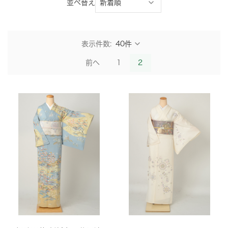
並べ替え
表示件数:
前へ
1
2