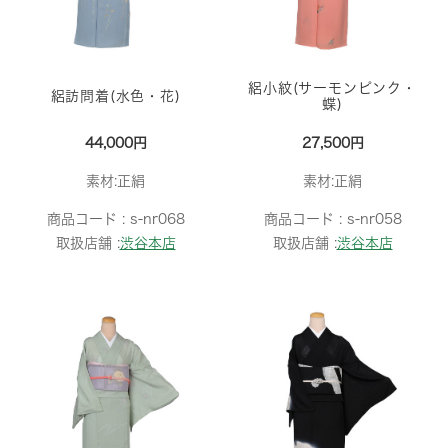
絽小紋(サーモンピンク・
絽訪問着(水色・花)
蝶)
44,000円
27,500円
素材:正絹
素材:正絹
商品コード :
s-nr068
商品コード :
s-nr058
取扱店舗 :
渋谷本店
取扱店舗 :
渋谷本店