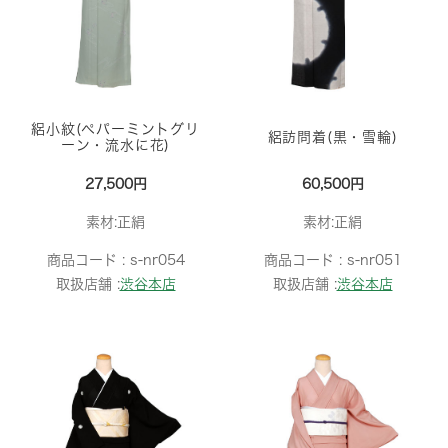
絽小紋(ペパーミントグリ
絽訪問着(黒・雪輪)
ーン・流水に花)
27,500円
60,500円
素材:正絹
素材:正絹
商品コード :
s-nr054
商品コード :
s-nr051
取扱店舗 :
渋谷本店
取扱店舗 :
渋谷本店