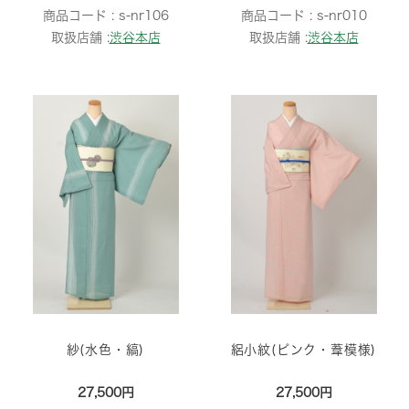
商品コード :
s-nr106
商品コード :
s-nr010
取扱店舗 :
渋谷本店
取扱店舗 :
渋谷本店
紗(水色・縞)
絽小紋(ピンク・葦模様)
27,500円
27,500円