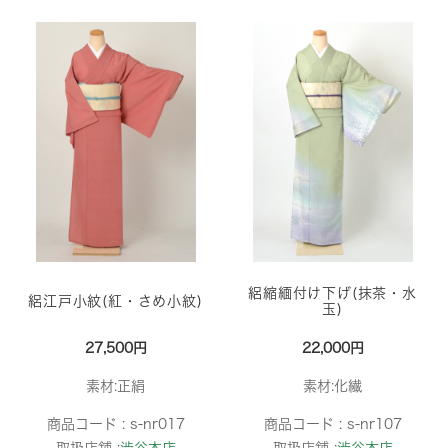
絽縮緬付け下げ(抹茶・水
絽江戸小紋(紅・さめ小紋)
玉)
27,500円
22,000円
素材:正絹
素材:化繊
商品コード :
s-nr017
商品コード :
s-nr107