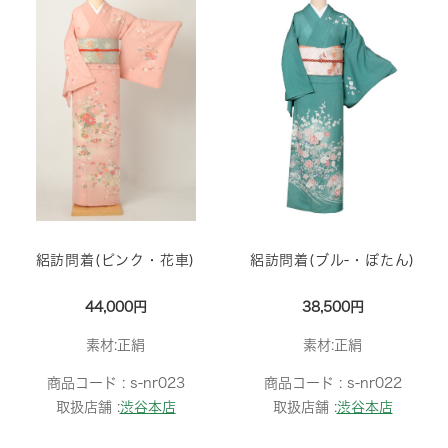
絽訪問着(ピンク・花車)
絽訪問着(ブル-・ぼたん)
44,000円
38,500円
素材:正絹
素材:正絹
商品コード :
s-nr023
商品コード :
s-nr022
取扱店舗 :
渋谷本店
取扱店舗 :
渋谷本店