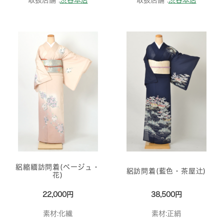
取扱店舗 :
渋谷本店
取扱店舗 :
渋谷本店
絽縮緬訪問着(ベージュ・
絽訪問着(藍色・茶屋辻)
花)
22,000円
38,500円
素材:化繊
素材:正絹