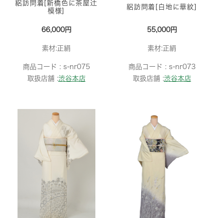
絽訪問着[新橋色に茶屋辻
絽訪問着[白地に華紋]
模様]
66,000円
55,000円
素材:正絹
素材:正絹
商品コード :
s-nr075
商品コード :
s-nr073
取扱店舗 :
渋谷本店
取扱店舗 :
渋谷本店