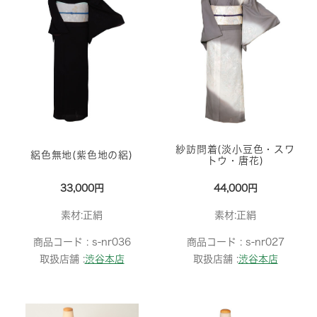
紗訪問着(淡小豆色・スワ
絽色無地(紫色地の絽)
トウ・唐花)
33,000円
44,000円
素材:正絹
素材:正絹
商品コード :
s-nr036
商品コード :
s-nr027
取扱店舗 :
渋谷本店
取扱店舗 :
渋谷本店