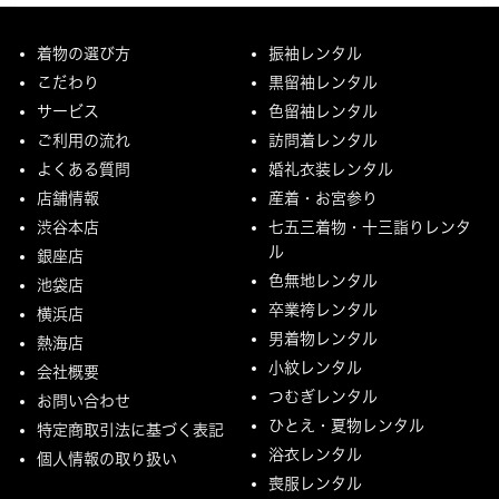
着物の選び方
振袖レンタル
こだわり
黒留袖レンタル
サービス
色留袖レンタル
ご利用の流れ
訪問着レンタル
よくある質問
婚礼衣装レンタル
店舗情報
産着・お宮参り
渋谷本店
七五三着物・十三詣りレンタ
ル
銀座店
色無地レンタル
池袋店
卒業袴レンタル
横浜店
男着物レンタル
熱海店
小紋レンタル
会社概要
つむぎレンタル
お問い合わせ
ひとえ・夏物レンタル
特定商取引法に基づく表記
浴衣レンタル
個人情報の取り扱い
喪服レンタル