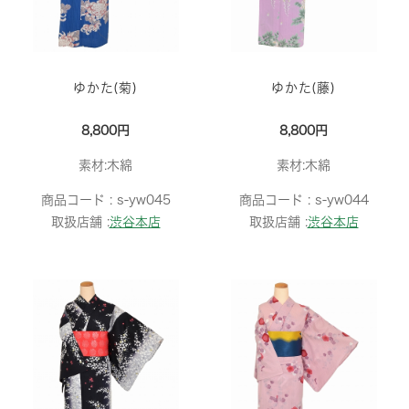
ゆかた(菊)
ゆかた(藤)
8,800円
8,800円
素材:木綿
素材:木綿
商品コード :
s-yw045
商品コード :
s-yw044
取扱店舗 :
渋谷本店
取扱店舗 :
渋谷本店