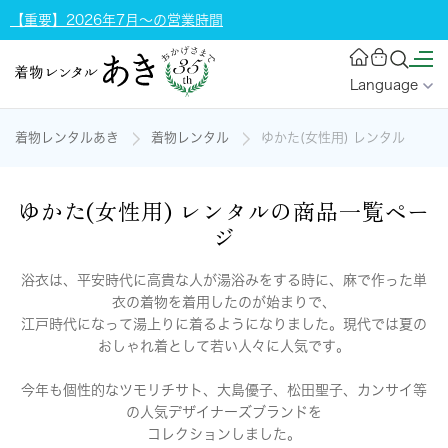
【重要】2026年7月～の営業時間
Language
着物レンタルあき
着物レンタル
ゆかた(女性用) レンタル
ゆかた(女性用) レンタルの商品一覧ペー
ジ
浴衣は、平安時代に高貴な人が湯浴みをする時に、麻で作った単
衣の着物を着用したのが始まりで、
江戸時代になって湯上りに着るようになりました。現代では夏の
おしゃれ着として若い人々に人気です。
今年も個性的なツモリチサト、大島優子、松田聖子、カンサイ等
の人気デザイナーズブランドを
コレクションしました。