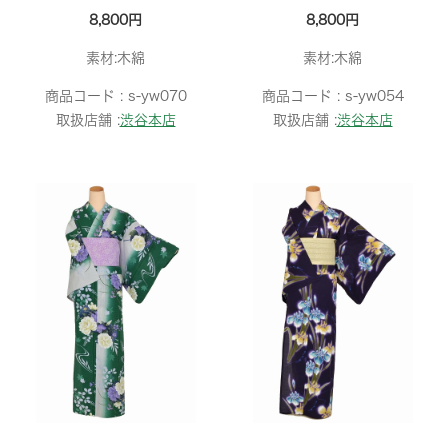
8,800円
8,800円
素材:木綿
素材:木綿
商品コード :
s-yw070
商品コード :
s-yw054
取扱店舗 :
渋谷本店
取扱店舗 :
渋谷本店