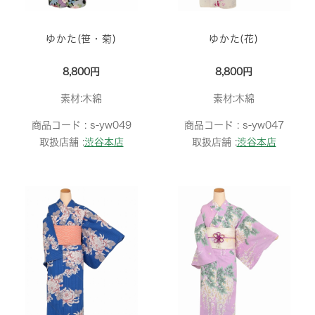
ゆかた(笹・菊)
ゆかた(花)
8,800円
8,800円
素材:木綿
素材:木綿
商品コード :
s-yw049
商品コード :
s-yw047
取扱店舗 :
渋谷本店
取扱店舗 :
渋谷本店