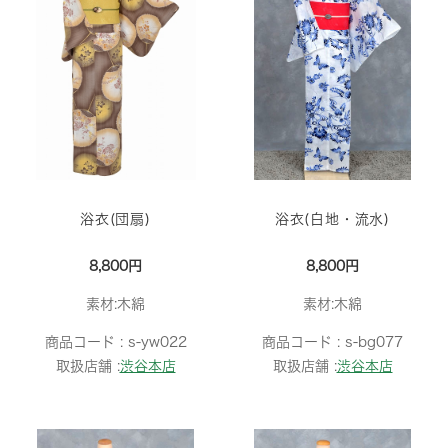
浴衣(団扇)
浴衣(白地・流水)
8,800円
8,800円
素材:木綿
素材:木綿
商品コード :
s-yw022
商品コード :
s-bg077
取扱店舗 :
渋谷本店
取扱店舗 :
渋谷本店