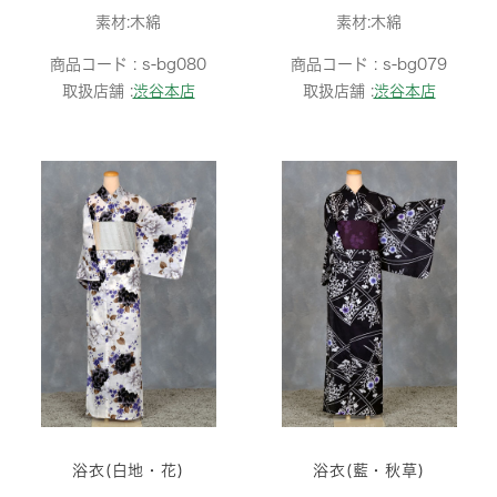
素材:木綿
素材:木綿
商品コード :
s-bg080
商品コード :
s-bg079
取扱店舗 :
渋谷本店
取扱店舗 :
渋谷本店
浴衣(白地・花)
浴衣(藍・秋草)