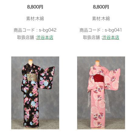
8,800円
8,800円
素材:木綿
素材:木綿
商品コード :
s-bg042
商品コード :
s-bg041
取扱店舗 :
渋谷本店
取扱店舗 :
渋谷本店