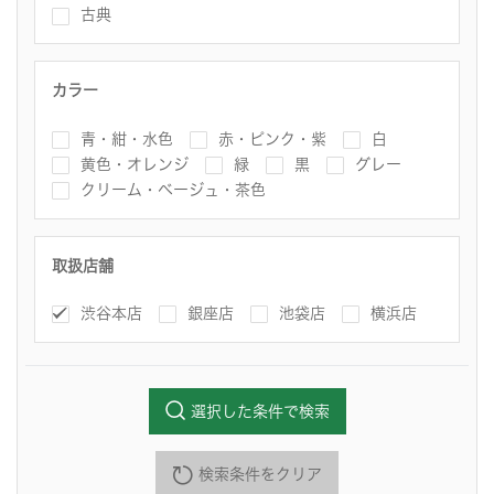
古典
カラー
青・紺・水色
赤・ピンク・紫
白
黄色・オレンジ
緑
黒
グレー
クリーム・ベージュ・茶色
取扱店舗
渋谷本店
銀座店
池袋店
横浜店
選択した条件で検索
検索条件をクリア