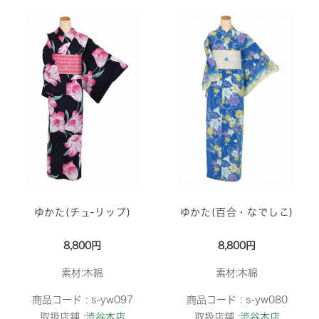
ゆかた(チュ-リップ)
ゆかた(百合・なでしこ)
8,800円
8,800円
素材:木綿
素材:木綿
商品コード :
s-yw097
商品コード :
s-yw080
取扱店舗 :
渋谷本店
取扱店舗 :
渋谷本店