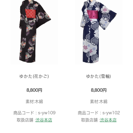
ゆかた(花かご)
ゆかた(雪輪)
8,800円
8,800円
素材:木綿
素材:木綿
商品コード :
s-yw109
商品コード :
s-yw102
取扱店舗 :
渋谷本店
取扱店舗 :
渋谷本店