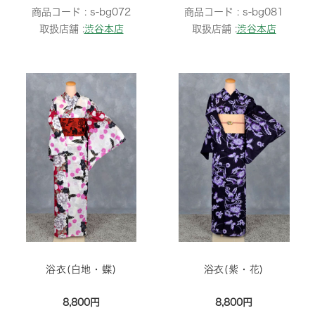
商品コード :
s-bg072
商品コード :
s-bg081
取扱店舗 :
渋谷本店
取扱店舗 :
渋谷本店
浴衣(白地・蝶)
浴衣(紫・花)
8,800円
8,800円