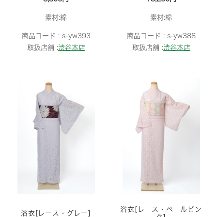
素材:綿
素材:綿
商品コード :
s-yw393
商品コード :
s-yw388
取扱店舗 :
渋谷本店
取扱店舗 :
渋谷本店
浴衣[レース・ペールピン
浴衣[レース・グレー]
ク]