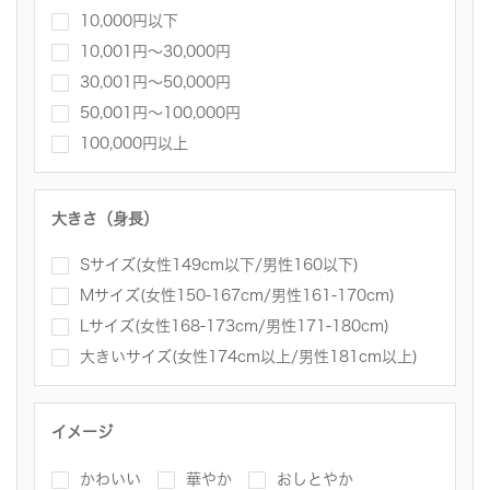
10,000円以下
10,001円〜30,000円
30,001円～50,000円
50,001円～100,000円
100,000円以上
大きさ（身長）
Sサイズ(女性149cm以下/男性160以下)
Mサイズ(女性150-167cm/男性161-170cm)
Lサイズ(女性168-173cm/男性171-180cm)
大きいサイズ(女性174cm以上/男性181cm以上)
イメージ
かわいい
華やか
おしとやか