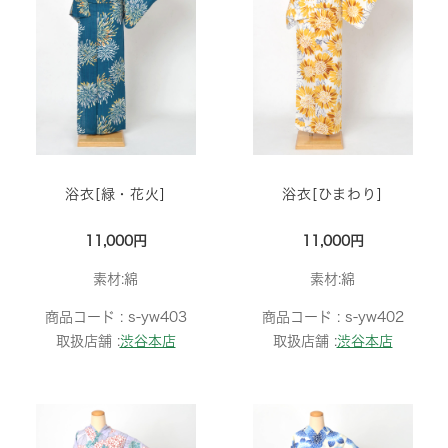
浴衣[緑・花火]
浴衣[ひまわり]
11,000円
11,000円
素材:綿
素材:綿
商品コード :
s-yw403
商品コード :
s-yw402
取扱店舗 :
渋谷本店
取扱店舗 :
渋谷本店