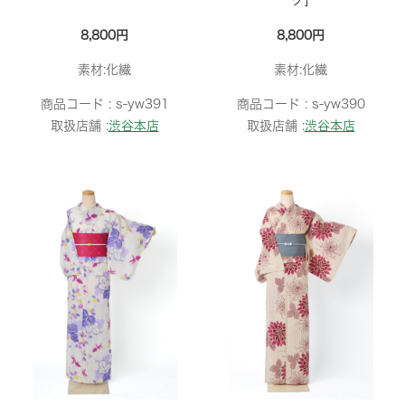
8,800円
8,800円
素材:化繊
素材:化繊
商品コード :
s-yw391
商品コード :
s-yw390
取扱店舗 :
渋谷本店
取扱店舗 :
渋谷本店