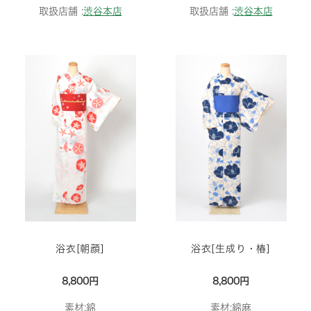
取扱店舗 :
渋谷本店
取扱店舗 :
渋谷本店
浴衣[朝顔]
浴衣[生成り・椿]
8,800円
8,800円
素材:綿
素材:綿麻