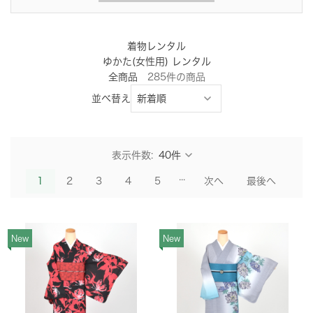
着物レンタル
ゆかた(女性用) レンタル
全商品
285
件
の商品
並べ替え
表示件数:
...
1
2
3
4
5
次へ
最後へ
New
New