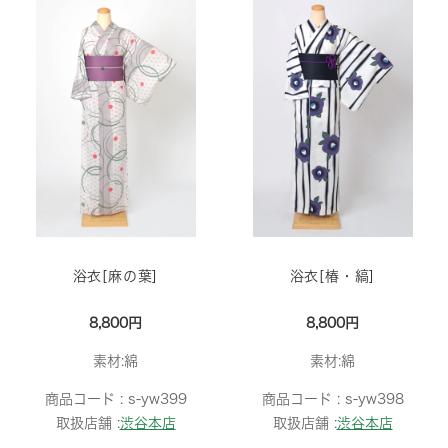
浴衣[麻の葉]
浴衣[椿・縞]
8,800円
8,800円
素材:綿
素材:綿
商品コード :
s-yw399
商品コード :
s-yw398
取扱店舗 :
渋谷本店
取扱店舗 :
渋谷本店