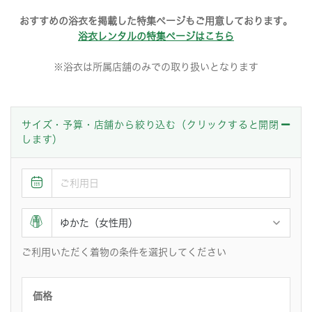
おすすめの浴衣を掲載した特集ページもご用意しております。
浴衣レンタルの特集ページはこちら
※浴衣は所属店舗のみでの取り扱いとなります
サイズ・予算・店舗から絞り込む（クリックすると開閉
します）
ご利用いただく着物の条件を選択してください
価格