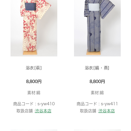
浴衣[萩]
浴衣[縞・燕]
8,800円
8,800円
素材:綿
素材:綿
商品コード :
s-yw410
商品コード :
s-yw411
取扱店舗 :
渋谷本店
取扱店舗 :
渋谷本店