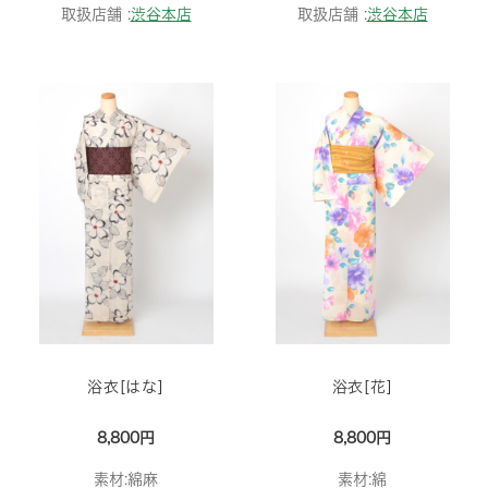
取扱店舗 :
渋谷本店
取扱店舗 :
渋谷本店
浴衣[はな]
浴衣[花]
8,800円
8,800円
素材:綿麻
素材:綿