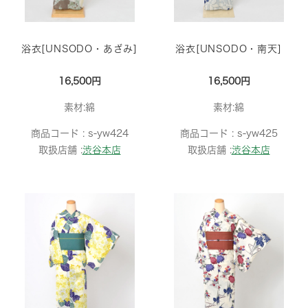
浴衣[UNSODO・あざみ]
浴衣[UNSODO・南天]
16,500円
16,500円
素材:綿
素材:綿
商品コード :
s-yw424
商品コード :
s-yw425
取扱店舗 :
渋谷本店
取扱店舗 :
渋谷本店