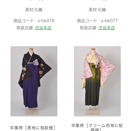
素材:化繊
素材:化繊
商品コード :
s-hk078
商品コード :
s-hk077
取扱店舗 :
渋谷本店
取扱店舗 :
渋谷本店
卒業袴［クリーム色地に桜
卒業袴［黒地に桜紋様］
模様］