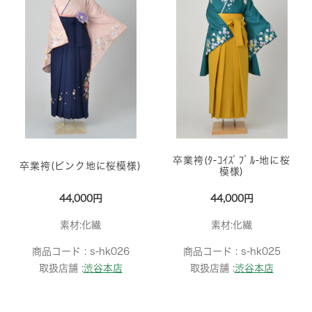
卒業袴(ﾀ-ｺｲｽﾞﾌﾞﾙ-地に桜
卒業袴(ピンク地に桜模様)
模様)
44,000円
44,000円
素材:化繊
素材:化繊
商品コード :
s-hk026
商品コード :
s-hk025
取扱店舗 :
渋谷本店
取扱店舗 :
渋谷本店