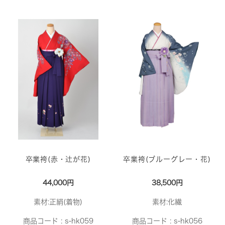
卒業袴(赤・辻が花)
卒業袴(ブルーグレー・花)
44,000円
38,500円
素材:正絹(着物)
素材:化繊
商品コード :
s-hk059
商品コード :
s-hk056