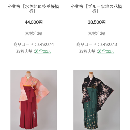
卒業袴［水色地に枝垂桜模
卒業袴［ブルー紫地の花模
様］
様］
44,000円
38,500円
素材:化繊
素材:化繊
商品コード :
s-hk074
商品コード :
s-hk073
取扱店舗 :
渋谷本店
取扱店舗 :
渋谷本店