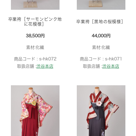
卒業袴［サーモンピンク地
卒業袴［黒地の桜模様］
に花模様］
38,500円
44,000円
素材:化繊
素材:化繊
商品コード :
s-hk072
商品コード :
s-hk071
取扱店舗 :
渋谷本店
取扱店舗 :
渋谷本店