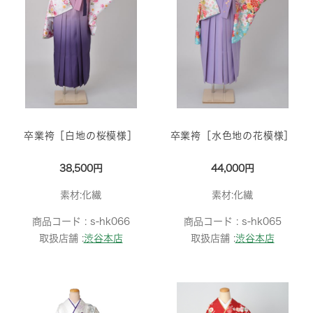
卒業袴［白地の桜模様］
卒業袴［水色地の花模様］
38,500円
44,000円
素材:化繊
素材:化繊
商品コード :
s-hk066
商品コード :
s-hk065
取扱店舗 :
渋谷本店
取扱店舗 :
渋谷本店