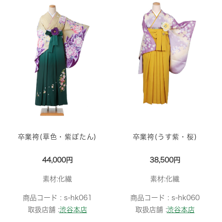
卒業袴(草色・紫ぼたん)
卒業袴(うす紫・桜)
44,000円
38,500円
素材:化繊
素材:化繊
商品コード :
s-hk061
商品コード :
s-hk060
取扱店舗 :
渋谷本店
取扱店舗 :
渋谷本店