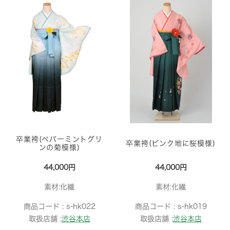
卒業袴(ペパーミントグリ
卒業袴(ピンク地に桜模様)
ンの菊模様)
44,000円
44,000円
素材:化繊
素材:化繊
商品コード :
s-hk022
商品コード :
s-hk019
取扱店舗 :
渋谷本店
取扱店舗 :
渋谷本店