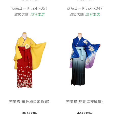
商品コード :
s-hk051
商品コード :
s-hk047
取扱店舗 :
渋谷本店
取扱店舗 :
渋谷本店
卒業袴(黄色地に加賀紋)
卒業袴(紺地に桜模様)
38,500円
44,000円