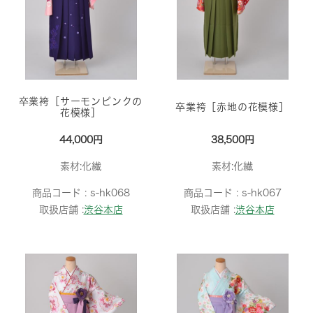
卒業袴［サーモンピンクの
卒業袴［赤地の花模様］
花模様］
44,000円
38,500円
素材:化繊
素材:化繊
商品コード :
s-hk068
商品コード :
s-hk067
取扱店舗 :
渋谷本店
取扱店舗 :
渋谷本店