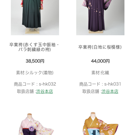
卒業袴(赤くす玉中振袖・
卒業袴(白地に桜模様)
バラ刺繍緑の袴)
38,500円
44,000円
素材:シルック(着物)
素材:化繊
商品コード :
s-hk032
商品コード :
s-hk031
取扱店舗 :
渋谷本店
取扱店舗 :
渋谷本店