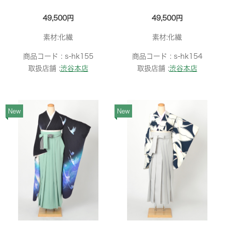
49,500円
49,500円
素材:化繊
素材:化繊
商品コード :
s-hk155
商品コード :
s-hk154
取扱店舗 :
渋谷本店
取扱店舗 :
渋谷本店
New
New