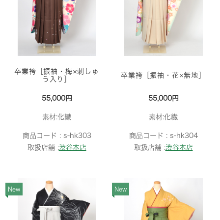
卒業袴［振袖・梅×刺しゅ
卒業袴［振袖・花×無地］
う入り］
55,000円
55,000円
素材:化繊
素材:化繊
商品コード :
s-hk303
商品コード :
s-hk304
取扱店舗 :
渋谷本店
取扱店舗 :
渋谷本店
New
New