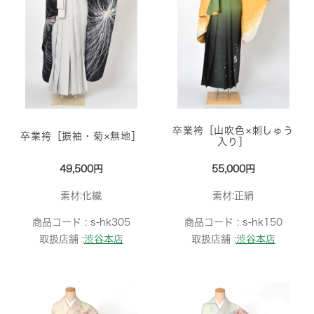
卒業袴［山吹色×刺しゅう
卒業袴［振袖・菊×無地］
入り］
49,500円
55,000円
素材:化繊
素材:正絹
商品コード :
s-hk305
商品コード :
s-hk150
取扱店舗 :
渋谷本店
取扱店舗 :
渋谷本店