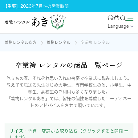
【重要】2026年7月～の営業時間
Language
着物レンタルあき
着物レンタル
卒業袴 レンタル
卒業袴 レンタルの商品一覧ページ
旅立ちの春、それぞれ思い入れの袴姿で卒業式に臨みましょう。
教え子を見送る先生はじめ大学生、専門学校生の他、小学生、中
学生、高校生のご利用も多くなりました。
「着物レンタルあき」では、皆様の個性を尊重したコーディネー
トのアドバイスをさせて頂いています。
サイズ・予算・店舗から絞り込む（クリックすると開閉
します）