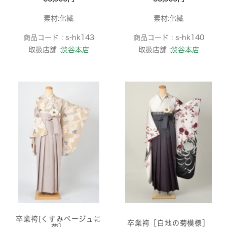
素材:化繊
素材:化繊
商品コード :
s-hk143
商品コード :
s-hk140
取扱店舗 :
渋谷本店
取扱店舗 :
渋谷本店
卒業袴[くすみベージュに
卒業袴［白地の菊模様］
菊］