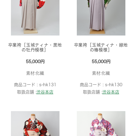
卒業袴［玉城ティナ・黒地
卒業袴［玉城ティナ・緑地
の牡丹模様］
の椿模様］
55,000円
55,000円
素材:化繊
素材:化繊
商品コード :
s-hk131
商品コード :
s-hk130
取扱店舗 :
渋谷本店
取扱店舗 :
渋谷本店