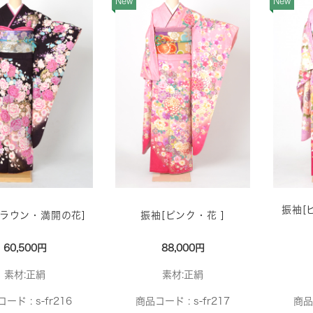
New
New
振袖[
ブラウン・満開の花]
振袖[ピンク・花 ]
60,500円
88,000円
素材:正絹
素材:正絹
コード :
s-fr216
商品コード :
s-fr217
商品