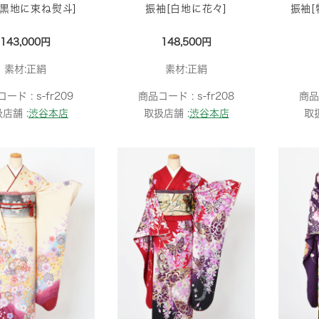
[黒地に束ね熨斗]
振袖[白地に花々]
振袖[
143,000円
148,500円
素材:正絹
素材:正絹
コード :
s-fr209
商品コード :
s-fr208
商品
店舗 :
渋谷本店
取扱店舗 :
渋谷本店
取