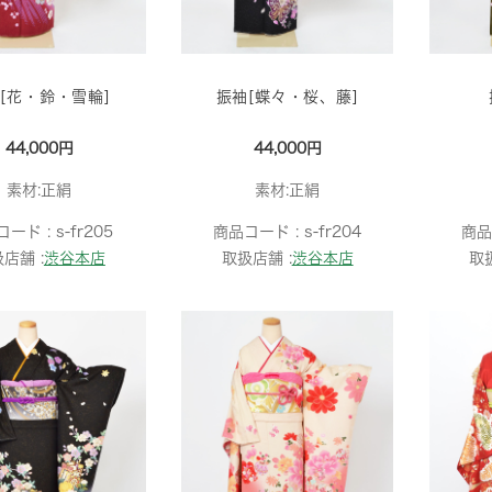
[花・鈴・雪輪]
振袖[蝶々・桜、藤]
44,000円
44,000円
素材:正絹
素材:正絹
コード :
s-fr205
商品コード :
s-fr204
商品
店舗 :
渋谷本店
取扱店舗 :
渋谷本店
取