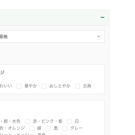
ジ
わいい
華やか
おしとやか
古典
・紺・水色
赤・ピンク・紫
白
色・オレンジ
緑
黒
グレー