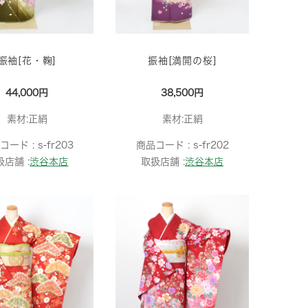
振袖[花・鞠]
振袖[満開の桜]
44,000円
38,500円
素材:正絹
素材:正絹
コード :
s-fr203
商品コード :
s-fr202
扱店舗 :
渋谷本店
取扱店舗 :
渋谷本店