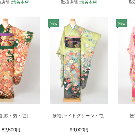
店舗 :
渋谷本店
取扱店舗 :
渋谷本店
取
New
New
袖[緑・菊・毬]
振袖[ライトグリーン・花]
振
82,500円
99,000円