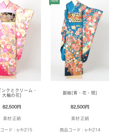
New
ピンクとクリーム・
振袖[青・花・毬]
大輪の花]
82,500円
82,500円
素材:正絹
素材:正絹
コード :
s-fr215
商品コード :
s-fr214