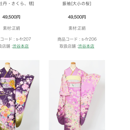
牡丹・さくら、毬]
振袖[大小の桜]
49,500円
49,500円
素材:正絹
素材:正絹
コード :
s-fr207
商品コード :
s-fr206
扱店舗 :
渋谷本店
取扱店舗 :
渋谷本店