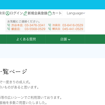
検索
ログイン
新規会員登録
カート
Language
よくある質問
店舗
一覧ページ
で一度きりの成人式。
深いものがあると思います。
係等巾広いシーンでご利用頂いております。
振袖を多数ご用意いたしました。