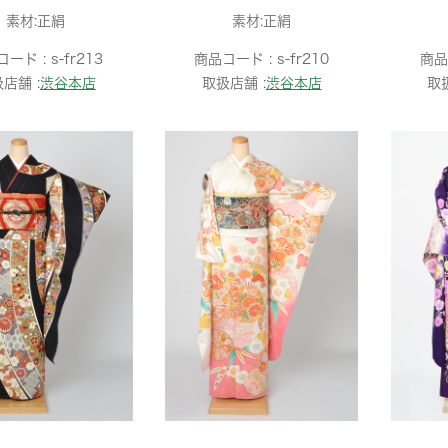
素材:正絹
素材:正絹
コード :
s-fr213
商品コード :
s-fr210
商品
店舗 :
渋谷本店
取扱店舗 :
渋谷本店
取