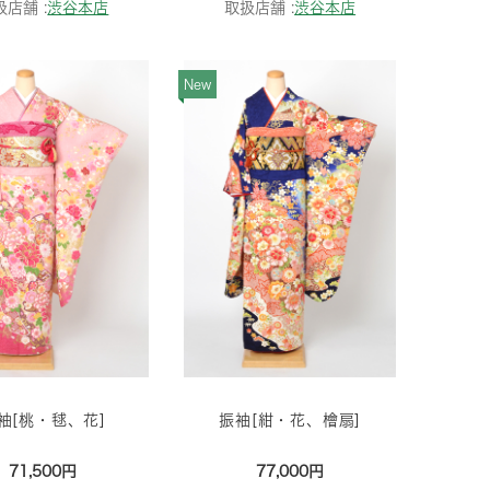
扱店舗 :
渋谷本店
取扱店舗 :
渋谷本店
New
袖[桃・毬、花]
振袖[紺・花、檜扇]
71,500円
77,000円