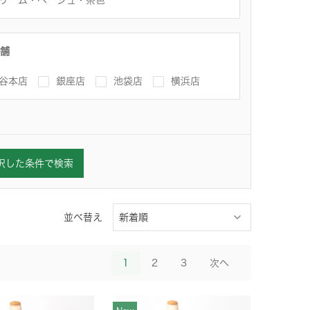
リーム・ベージュ・茶色
舗
谷本店
銀座店
池袋店
横浜店
択した条件で検索
並べ替え
1
2
3
次へ