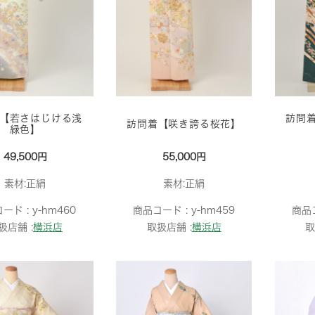
【若さはじける浅
訪問
訪問着【咲き誇る桜花】
緑色】
49,500円
55,000円
素材:正絹
素材:正絹
ード :
y-hm460
商品コード :
y-hm459
商品
扱店舗 :
横浜店
取扱店舗 :
横浜店
取