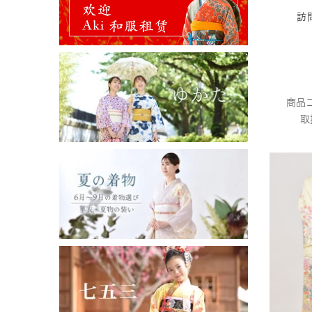
訪
商品コ
取