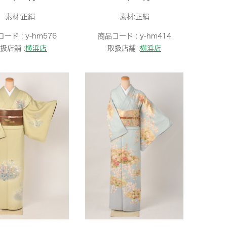
素材:正絹
素材:正絹
コード :
y-hm576
商品コード :
y-hm414
扱店舗 :
横浜店
取扱店舗 :
横浜店