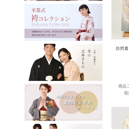
訪問着
商品コ
取