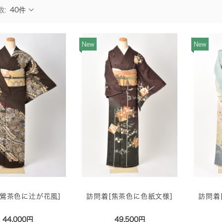
数:
New
New
[鶯茶色に辻が花風]
訪問着[焦茶色に色紙文様]
訪問着
44,000円
49,500円