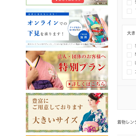
大き
着物レン