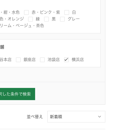
・紺・水色
赤・ピンク・紫
白
色・オレンジ
緑
黒
グレー
リーム・ベージュ・茶色
舗
谷本店
銀座店
池袋店
横浜店
択した条件で検索
並べ替え