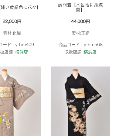
訪問着【水色地に胡蝶
[鈍い黄緑色に花々]
蘭】
22,000円
44,000円
素材:化繊
素材:正絹
コード :
y-hm409
商品コード :
y-hm568
扱店舗 :
横浜店
取扱店舗 :
横浜店