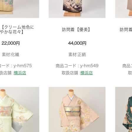
【クリーム地色に
訪問着【優美】
訪問
やかな花々】
22,000円
44,000円
素材:化繊
素材:正絹
ード :
y-hm575
商品コード :
y-hm549
商品
扱店舗 :
横浜店
取扱店舗 :
横浜店
取