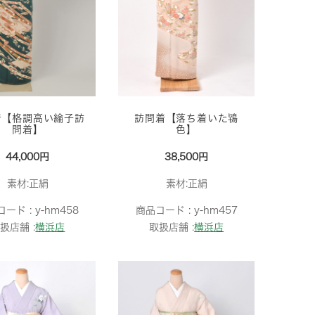
着【格調高い綸子訪
訪問着【落ち着いた鴇
問着】
色】
44,000円
38,500円
素材:正絹
素材:正絹
コード :
y-hm458
商品コード :
y-hm457
扱店舗 :
横浜店
取扱店舗 :
横浜店