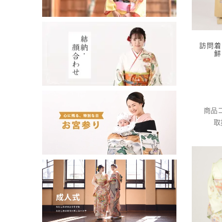
訪問着
鮮
商品コ
取