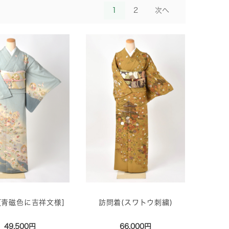
1
2
次へ
[青磁色に吉祥文様]
訪問着(スワトウ刺繍)
49,500円
66,000円