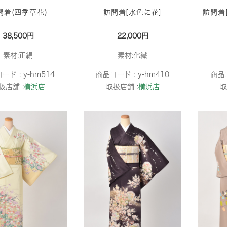
問着(四季草花)
訪問着[水色に花]
訪問着
38,500円
22,000円
素材:正絹
素材:化繊
ード :
y-hm514
商品コード :
y-hm410
商品
扱店舗 :
横浜店
取扱店舗 :
横浜店
取