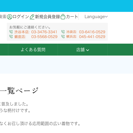
検索
ログイン
新規会員登録
カート
Language
よくある質問
店舗
品一覧ページ
に普及しました。
うな柄付けです。
なくお召し頂ける応用範囲の広い着物です。