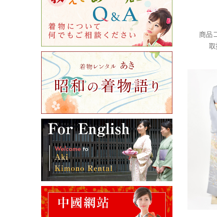
商品コ
取