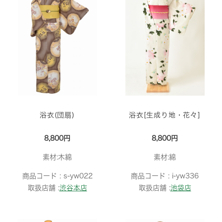
浴衣(団扇)
浴衣[生成り地・花々]
8,800円
8,800円
素材:木綿
素材:綿
商品コード :
s-yw022
商品コード :
i-yw336
取扱店舗 :
渋谷本店
取扱店舗 :
池袋店