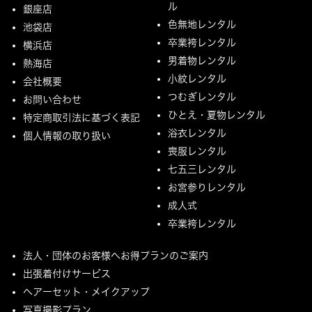
ル
銀座店
色無地レンタル
池袋店
卒業袴レンタル
横浜店
男着物レンタル
熱海店
小紋レンタル
会社概要
つむぎレンタル
お問い合わせ
ひとえ・夏物レンタル
特定商取引法に基づく表記
浴衣レンタル
個人情報の取り扱い
喪服レンタル
七五三レンタル
お宮参りレンタル
成人式
卒業袴レンタル
法人・団体のお客様へお得プランのご案内
出張着付けサービス
ヘアーセット・メイクアップ
写真撮影プラン