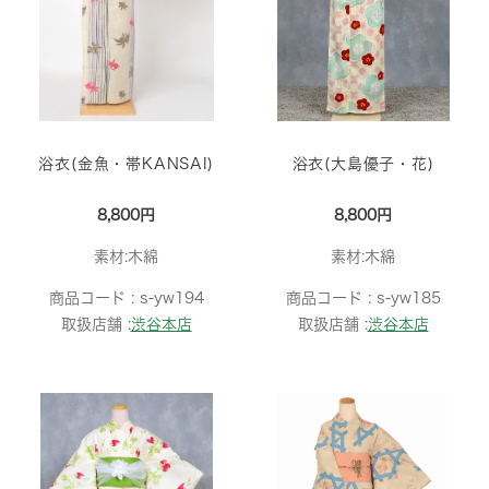
浴衣(金魚・帯KANSAI)
浴衣(大島優子・花)
8,800円
8,800円
素材:木綿
素材:木綿
商品コード :
s-yw194
商品コード :
s-yw185
取扱店舗 :
渋谷本店
取扱店舗 :
渋谷本店