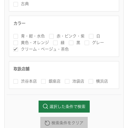
古典
カラー
青・紺・水色
赤・ピンク・紫
白
黄色・オレンジ
緑
黒
グレー
クリーム・ベージュ・茶色
取扱店舗
渋谷本店
銀座店
池袋店
横浜店
選択した条件で検索
検索条件をクリア