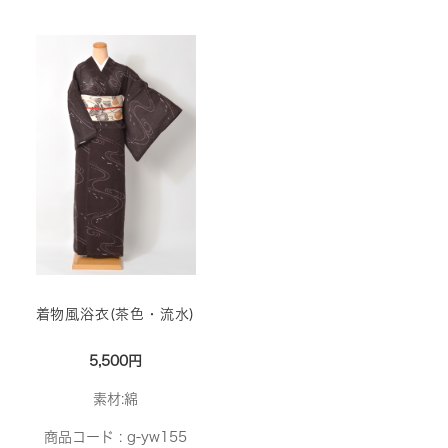
着物風浴衣(茶色・流水)
5,500円
素材:綿
商品コード :
g-yw155