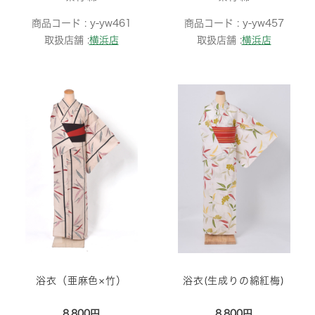
商品コード :
y-yw461
商品コード :
y-yw457
取扱店舗 :
横浜店
取扱店舗 :
横浜店
浴衣（亜麻色×竹）
浴衣(生成りの綿紅梅)
8,800円
8,800円