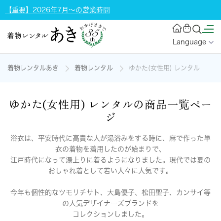
【重要】2026年7月～の営業時間
Language
着物レンタルあき
着物レンタル
ゆかた(女性用) レンタル
ゆかた(女性用) レンタルの商品一覧ペー
ジ
浴衣は、平安時代に高貴な人が湯浴みをする時に、麻で作った単
衣の着物を着用したのが始まりで、
江戸時代になって湯上りに着るようになりました。現代では夏の
おしゃれ着として若い人々に人気です。
今年も個性的なツモリチサト、大島優子、松田聖子、カンサイ等
の人気デザイナーズブランドを
コレクションしました。