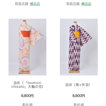
取扱店舗 :
横浜店
取扱店舗 :
横浜店
浴衣（「tsumori
浴衣（紫×矢羽）
chisato」大輪の花)
8,800円
8,800円
素材:綿
素材:綿