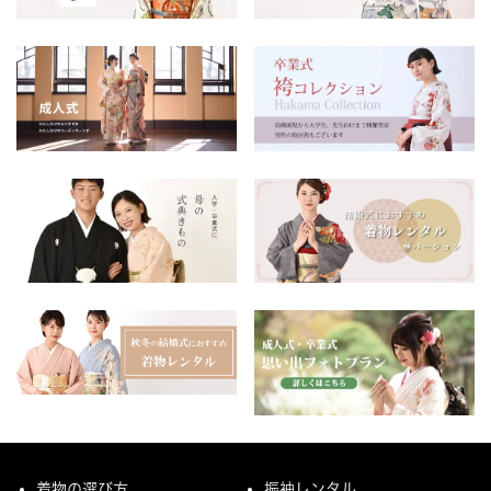
着物の選び方
振袖レンタル