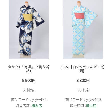
ゆかた(「特選」上質な綿
浴衣【白×七宝つなぎ・朝
絽)
顔】
9,900円
8,800円
素材:綿
素材:綿
商品コード :
y-yw474
商品コード :
y-yw469
取扱店舗 :
横浜店
取扱店舗 :
横浜店