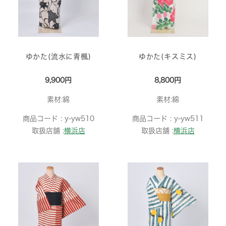
ゆかた(流水に青楓)
ゆかた(キスミス)
9,900円
8,800円
素材:綿
素材:綿
商品コード :
y-yw510
商品コード :
y-yw511
取扱店舗 :
横浜店
取扱店舗 :
横浜店