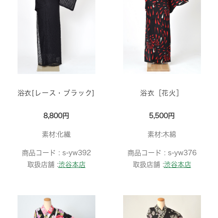
浴衣[レース・ブラック]
浴衣［花火］
8,800円
5,500円
素材:化繊
素材:木綿
商品コード :
s-yw392
商品コード :
s-yw376
取扱店舗 :
渋谷本店
取扱店舗 :
渋谷本店