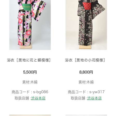
浴衣［黒地に花と蝶模様］
浴衣［黒地の小花模様］
5,500円
8,800円
素材:木綿
素材:木綿
商品コード :
s-bg086
商品コード :
s-yw317
取扱店舗 :
渋谷本店
取扱店舗 :
渋谷本店