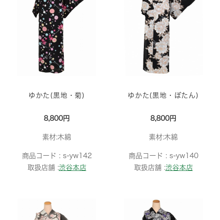
ゆかた(黒地・菊)
ゆかた(黒地・ぼたん)
8,800円
8,800円
素材:木綿
素材:木綿
商品コード :
s-yw142
商品コード :
s-yw140
取扱店舗 :
渋谷本店
取扱店舗 :
渋谷本店