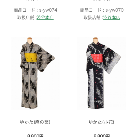
商品コード :
s-yw074
商品コード :
s-yw070
取扱店舗 :
渋谷本店
取扱店舗 :
渋谷本店
ゆかた(麻の葉)
ゆかた(小花)
8,800円
8,800円