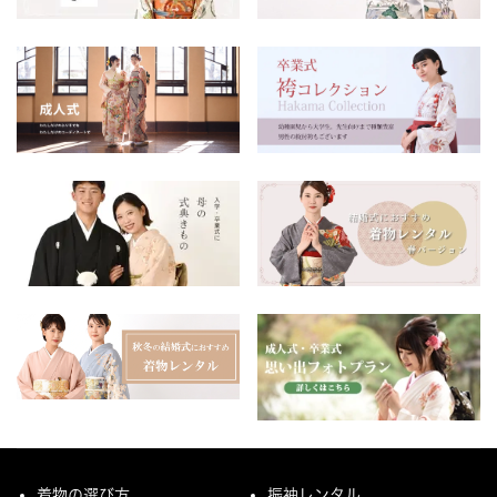
着物の選び方
振袖レンタル