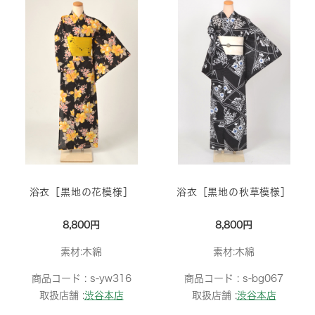
浴衣［黒地の花模様］
浴衣［黒地の秋草模様］
8,800円
8,800円
素材:木綿
素材:木綿
商品コード :
s-yw316
商品コード :
s-bg067
取扱店舗 :
渋谷本店
取扱店舗 :
渋谷本店