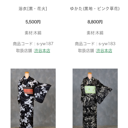
浴衣[黒・花火]
ゆかた(黒地・ピンク草花)
5,500円
8,800円
素材:木綿
素材:木綿
商品コード :
s-yw187
商品コード :
s-yw183
取扱店舗 :
渋谷本店
取扱店舗 :
渋谷本店