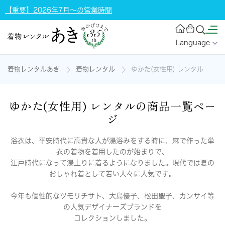
【重要】2026年7月～の営業時間
Language
着物レンタルあき
着物レンタル
ゆかた(女性用) レンタル
ゆかた(女性用) レンタルの商品一覧ペー
ジ
浴衣は、平安時代に高貴な人が湯浴みをする時に、麻で作った単
衣の着物を着用したのが始まりで、
江戸時代になって湯上りに着るようになりました。現代では夏の
おしゃれ着として若い人々に人気です。
今年も個性的なツモリチサト、大島優子、松田聖子、カンサイ等
の人気デザイナーズブランドを
コレクションしました。