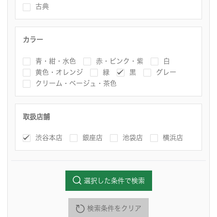
古典
カラー
青・紺・水色
赤・ピンク・紫
白
黄色・オレンジ
緑
黒
グレー
クリーム・ベージュ・茶色
取扱店舗
渋谷本店
銀座店
池袋店
横浜店
選択した条件で検索
検索条件をクリア