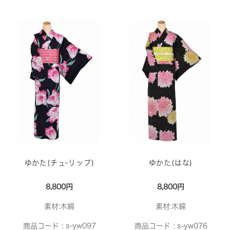
ゆかた(チュ-リップ)
ゆかた(はな)
8,800円
8,800円
素材:木綿
素材:木綿
商品コード :
s-yw097
商品コード :
s-yw076