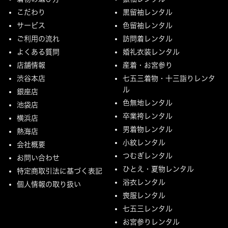
こだわり
黒留袖レンタル
サービス
色留袖レンタル
ご利用の流れ
訪問着レンタル
よくある質問
婚礼衣装レンタル
店舗情報
産着・お宮参り
渋谷本店
七五三着物・十三詣りレンタ
ル
銀座店
色無地レンタル
池袋店
卒業袴レンタル
横浜店
男着物レンタル
熱海店
小紋レンタル
会社概要
つむぎレンタル
お問い合わせ
ひとえ・夏物レンタル
特定商取引法に基づく表記
浴衣レンタル
個人情報の取り扱い
喪服レンタル
七五三レンタル
お宮参りレンタル