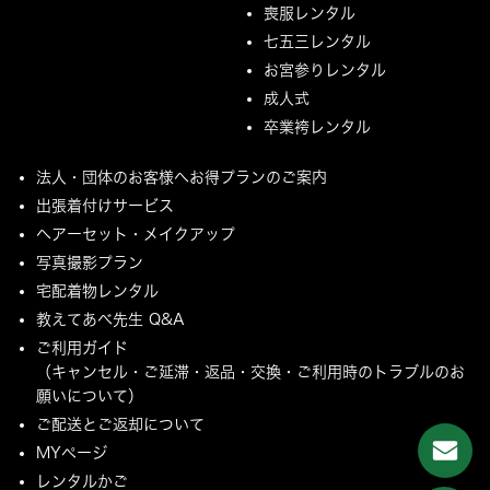
喪服レンタル
七五三レンタル
お宮参りレンタル
成人式
卒業袴レンタル
法人・団体のお客様へお得プランのご案内
出張着付けサービス
ヘアーセット・メイクアップ
写真撮影プラン
宅配着物レンタル
教えてあべ先生 Q&A
ご利用ガイド
（キャンセル・ご延滞・返品・交換・ご利用時のトラブルのお
願いについて）
ご配送とご返却について
MYページ
レンタルかご