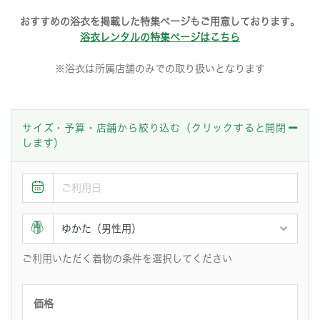
おすすめの浴衣を掲載した特集ページもご用意しております。
浴衣レンタルの特集ページはこちら
※浴衣は所属店舗のみでの取り扱いとなります
サイズ・予算・店舗から絞り込む（クリックすると開閉
します）
ご利用いただく着物の条件を選択してください
価格