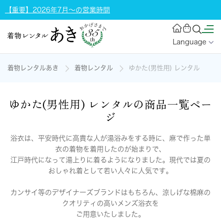
【重要】2026年7月～の営業時間
Language
着物レンタルあき
着物レンタル
ゆかた(男性用) レンタル
ゆかた(男性用) レンタルの商品一覧ペー
ジ
浴衣は、平安時代に高貴な人が湯浴みをする時に、麻で作った単
衣の着物を着用したのが始まりで、
江戸時代になって湯上りに着るようになりました。現代では夏の
おしゃれ着として若い人々に人気です。
カンサイ等のデザイナーズブランドはもちろん、涼しげな棉麻の
クオリティの高いメンズ浴衣を
ご用意いたしました。