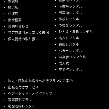
池袋店
卒業袴レンタル
横浜店
男着物レンタル
熱海店
小紋レンタル
会社概要
つむぎレンタル
お問い合わせ
ひとえ・夏物レンタル
特定商取引法に基づく表記
浴衣レンタル
個人情報の取り扱い
喪服レンタル
七五三レンタル
お宮参りレンタル
成人式
卒業袴レンタル
法人・団体のお客様へお得プランのご案内
出張着付けサービス
ヘアーセット・メイクアップ
写真撮影プラン
宅配着物レンタル