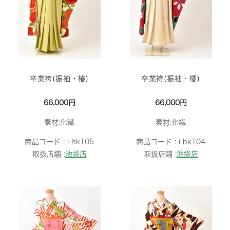
卒業袴(振袖・椿)
卒業袴(振袖・橘)
66,000円
66,000円
素材:化繊
素材:化繊
商品コード :
i-hk105
商品コード :
i-hk104
取扱店舗 :
池袋店
取扱店舗 :
池袋店