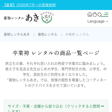
【重要】2026年7月～の営業時間
Language
着物レンタルあき
着物レンタル
卒業袴 レンタル
卒業袴 レンタルの商品一覧ページ
旅立ちの春、それぞれ思い入れの袴姿で卒業式に臨みましょう。
教え子を見送る先生はじめ大学生、専門学校生の他、小学生、中
学生、高校生のご利用も多くなりました。
「着物レンタルあき」では、皆様の個性を尊重したコーディネー
トのアドバイスをさせて頂いています。
サイズ・予算・店舗から絞り込む（クリックすると開閉
します）