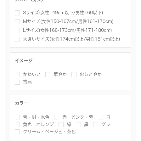
Sサイズ(女性149cm以下/男性160以下)
Mサイズ(女性150-167cm/男性161-170cm)
Lサイズ(女性168-173cm/男性171-180cm)
大きいサイズ(女性174cm以上/男性181cm以上)
イメージ
かわいい
華やか
おしとやか
古典
カラー
青・紺・水色
赤・ピンク・紫
白
黄色・オレンジ
緑
黒
グレー
クリーム・ベージュ・茶色