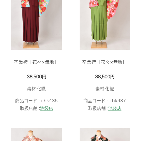
卒業袴［花々×無地］
卒業袴［花々×無地］
38,500円
38,500円
素材:化繊
素材:化繊
商品コード :
i-hk436
商品コード :
i-hk437
取扱店舗 :
池袋店
取扱店舗 :
池袋店