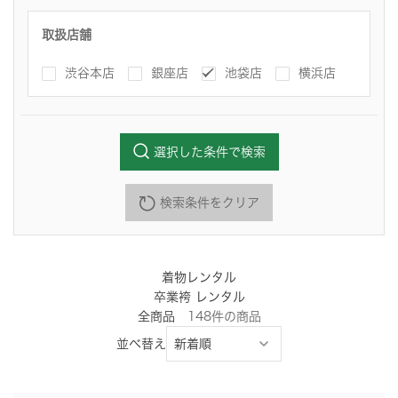
取扱店舗
渋谷本店
銀座店
池袋店
横浜店
選択した条件で検索
検索条件をクリア
着物レンタル
卒業袴 レンタル
全商品
148
件
の商品
並べ替え