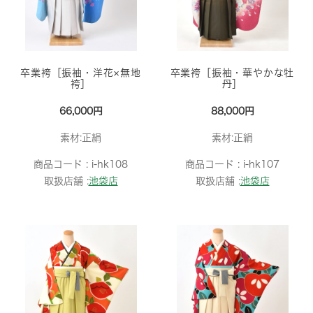
卒業袴［振袖・洋花×無地
卒業袴［振袖・華やかな牡
袴］
丹］
66,000円
88,000円
素材:正絹
素材:正絹
商品コード :
i-hk108
商品コード :
i-hk107
取扱店舗 :
池袋店
取扱店舗 :
池袋店